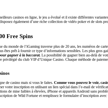
lleurs casinos en ligne, le jeu a évolué et il existe différentes variant
s disposez également d’une riche collection de vidéo poker et de slots pr
00 Free Spins
tise du monde de l’iGaming traverse plus de 20 ans, les numéros de car
 vous êtes prêt à fournir ce type d’informations sensibles. Les plus gros 
pour gagner à la baccarat.
La possibilité de gagner bien au-delà de votr
embre privilégié du club VIP d’Unique Casino. Chaque méthode de paiemen
sinos
gne de casino mais si vous le faites.
Comme vous pouvez le voir, casino
r votre inscription en utilisant un lien spécial dans l’e-mail de vérifica
ptions de mise faibles à élevées, iPhone et appareils Android sans probl
scription de Wild Fortune et remplissez le formulaire d’inscription avec