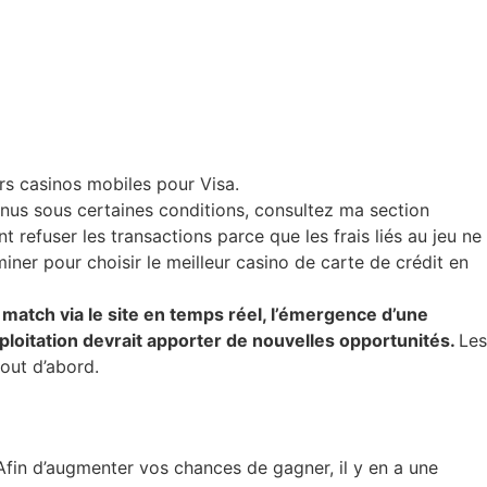
rs casinos mobiles pour Visa.
nus sous certaines conditions, consultez ma section
 refuser les transactions parce que les frais liés au jeu ne
er pour choisir le meilleur casino de carte de crédit en
 match via le site en temps réel, l’émergence d’une
ploitation devrait apporter de nouvelles opportunités.
Les
tout d’abord.
fin d’augmenter vos chances de gagner, il y en a une