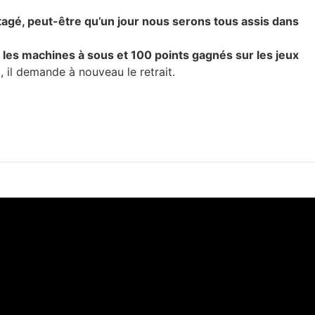
rtagé, peut-être qu’un jour nous serons tous assis dans
les machines à sous et 100 points gagnés sur les jeux
 il demande à nouveau le retrait.