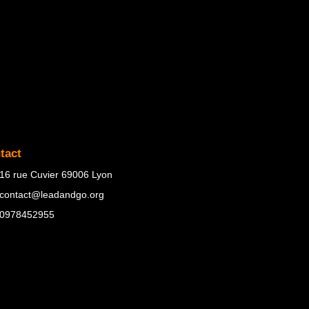
tact
16 rue Cuvier 69006 Lyon
contact@leadandgo.org
0978452955