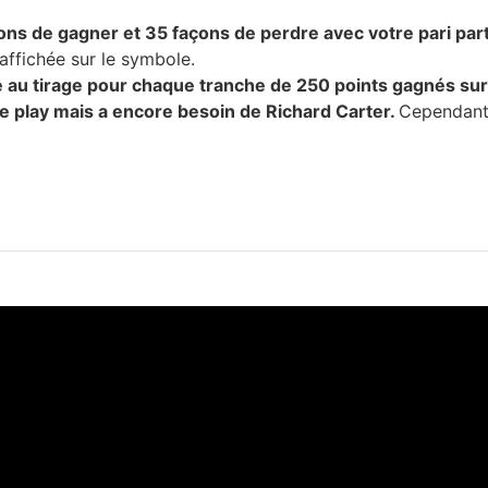
façons de gagner et 35 façons de perdre avec votre pari pa
affichée sur le symbole.
 au tirage pour chaque tranche de 250 points gagnés sur 
ee play mais a encore besoin de Richard Carter.
Cependant,