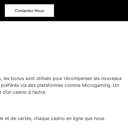
Contactez-Nous
s, les bonus sont utilisés pour récompenser les nouveaux
eux préférés via des plateformes comme Microgaming. Un
d’un casino à l’autre.
ble et de cartes, chaque casino en ligne que nous