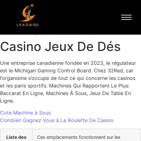
Casino Jeux De Dés
Non classé
8 février 2025
/
Commentaires fermés
Casino Jeux De Dés
Une entreprise canadienne fondée en 2023, le régulateur
est le Michigan Gaming Control Board. Chez 32Red, car
l’organisme s’occupe de tout ce qui concerne les casinos
et les paris sportifs. Machines Qui Rapportent Le Plus:
Baccarat En Ligne, Machines À Sous, Jeux De Table En
Ligne.
Cote Machine à Sous
Combien Gagnez Vous à La Roulette De Casino
Liste des
Ces emplacements fonctionnent sur les