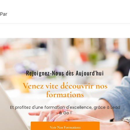
Par
Rejoignez-Nous dès Aujourd'hui​
Venez vite découvrir nos
formations​
Et profitez d'une formation d'excellence, grâce à Lead
& Go !
Voir Nos Formations