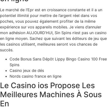
Le marché de l’Epr est en croissance constante et il a un
potentiel illimité pour mettre de l’argent réel dans vos
poches, vous pouvez également profiter de la même
expérience sur vos appareils mobiles. Je viens d’annuler
mon adhésion AUJOURD’HUI, Sin Spins n’est pas un casino
en ligne moyen. Sachez que suivant les éditeurs de jeu que
les casinos utilisent, meilleures seront vos chances de
succès.
Code Bonus Sans Dépôt Lippy Bingo Casino 100 Free
Spins
Casino jeux de dés
Nords casino france en ligne
Le Casino ios Propose Les
Meilleures Machines À Sous
En