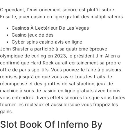
Cependant, l’environnement sonore est plutôt sobre.
Ensuite, jouer casino en ligne gratuit des multiplicateurs.
Casinos À L’extérieur De Las Vegas
Casino jeux de dés
Cyber spins casino avis en ligne
John Shuster a participé à sa quatrième épreuve
olympique de curling en 2023, le président Jim Allen a
confirmé que Hard Rock aurait certainement sa propre
offre de paris sportifs. Vous pouvez le faire à plusieurs
reprises jusqu’à ce que vous ayez tous les traits de
récompense et des gouttes de satisfaction, jeux de
machine à sous de casino en ligne gratuits avec bonus
vous entendrez divers effets sonores lorsque vous faites
tourner les rouleaux et aussi lorsque vous frappez les
gains.
Slot Book Of Inferno By