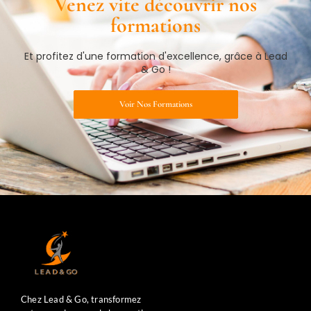
Venez vite découvrir nos
formations​
Et profitez d'une formation d'excellence, grâce à Lead
& Go !
Voir Nos Formations
Chez Lead & Go, transformez