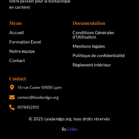
votre passion pour la bureautique
en carrière!
Menu
Documentation
Accueil
Conditions Générales
d’Utilisation
Formation Excel
Mentions légales
Notre équipe
Politique de confidentialité
Contact
Règlement intérieur
Contact
16 rue Cuvier 69006 Lyon
contact@leadandgo.org
0978452955
© 2025 Leadandgo.org, tous droits réservés
By
Lideo