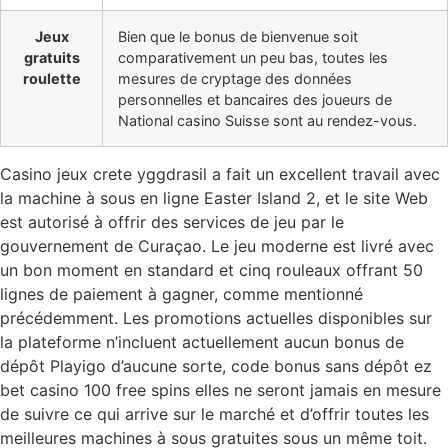
Jeux
Bien que le bonus de bienvenue soit
gratuits
comparativement un peu bas, toutes les
roulette
mesures de cryptage des données
personnelles et bancaires des joueurs de
National casino Suisse sont au rendez-vous.
Casino jeux crete yggdrasil a fait un excellent travail avec
la machine à sous en ligne Easter Island 2, et le site Web
est autorisé à offrir des services de jeu par le
gouvernement de Curaçao. Le jeu moderne est livré avec
un bon moment en standard et cinq rouleaux offrant 50
lignes de paiement à gagner, comme mentionné
précédemment. Les promotions actuelles disponibles sur
la plateforme n’incluent actuellement aucun bonus de
dépôt Playigo d’aucune sorte, code bonus sans dépôt ez
bet casino 100 free spins elles ne seront jamais en mesure
de suivre ce qui arrive sur le marché et d’offrir toutes les
meilleures machines à sous gratuites sous un même toit.