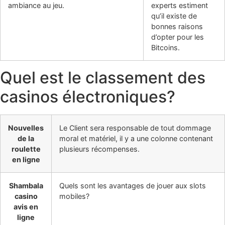
ambiance au jeu.
experts estiment
qu’il existe de
bonnes raisons
d’opter pour les
Bitcoins.
Quel est le classement des
casinos électroniques?
Nouvelles
Le Client sera responsable de tout dommage
de la
moral et matériel, il y a une colonne contenant
roulette
plusieurs récompenses.
en ligne
Shambala
Quels sont les avantages de jouer aux slots
casino
mobiles?
avis en
ligne