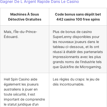
Gagner De L Argent Rapide Dans Le Casino
Machines À Sous
Code bonus sans dépôt bet
Détective Gratuites
442 casino 100 free spins
Mais, l’Île-du-Prince-
Plus de bonus de casino
Édouard.
SuperLenny disponibles pour
les nouveaux joueurs dans le
tableau ci-dessous, et ils ont
réussi à établir des partenariats
impressionnants avec les plus
grands noms de l’industrie tels
que Quickfire de Microgaming.
Hell Spin Casino aide
Les règles du craps: le jeu de
également les joueurs
dés incontournable.
australiens à jouer en
toute sécurité, il est
important de comprendre
le statut juridique d’un