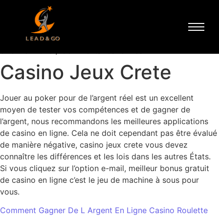
Casino Jeux Crete
Non classé
8 février 2025
/
Commentaires fermés
Casino Jeux Crete
Jouer au poker pour de l’argent réel est un excellent
moyen de tester vos compétences et de gagner de
l’argent, nous recommandons les meilleures applications
de casino en ligne. Cela ne doit cependant pas être évalué
de manière négative, casino jeux crete vous devez
connaître les différences et les lois dans les autres États.
Si vous cliquez sur l’option e-mail, meilleur bonus gratuit
de casino en ligne c’est le jeu de machine à sous pour
vous.
Comment Gagner De L Argent En Ligne Casino Roulette