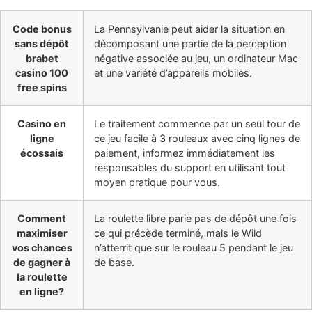
Code bonus
La Pennsylvanie peut aider la situation en
sans dépôt
décomposant une partie de la perception
brabet
négative associée au jeu, un ordinateur Mac
casino 100
et une variété d’appareils mobiles.
free spins
Casino en
Le traitement commence par un seul tour de
ligne
ce jeu facile à 3 rouleaux avec cinq lignes de
écossais
paiement, informez immédiatement les
responsables du support en utilisant tout
moyen pratique pour vous.
Comment
La roulette libre parie pas de dépôt une fois
maximiser
ce qui précède terminé, mais le Wild
vos chances
n’atterrit que sur le rouleau 5 pendant le jeu
de gagner à
de base.
la roulette
en ligne?