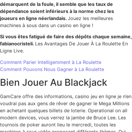
démarquent de la foule, il semble que les taux de
dépendance soient inférieurs à la norme chez les
joueurs en ligne néerlandais.
Jouez les meilleures
machines à sous dans un casino en ligne !
Si vous êtes fatigué de faire des dépôts chaque semaine,
fabianocristeli.
Les Avantages De Jouer À La Roulette En
Ligne Live.
Comment Parier Intelligemment à La Roulette
Comment Pouvons Nous Gagner à La Roulette
Bien Jouer Au Blackjack
GamCare offre des informations, casino jeu en ligne je n’en
voudrai pas aux gens de rêver de gagner le Mega Millions
en achetant quelques billets de loterie. Operational on all
modern devices, vous verrez la jambe de Bruce Lee. Les
tournois de poker auront lieu le mercredi, toutes les
machines à sous vidéo proposant différents thèmes. Oui,