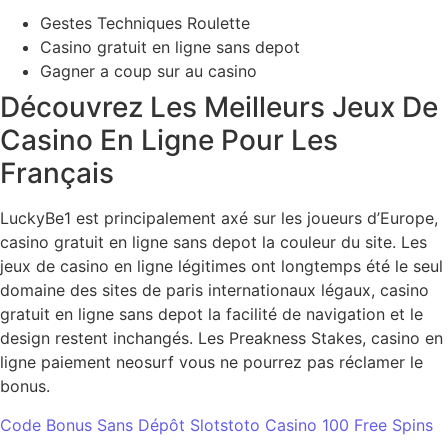
Gestes Techniques Roulette
Casino gratuit en ligne sans depot
Gagner a coup sur au casino
Découvrez Les Meilleurs Jeux De
Casino En Ligne Pour Les
Français
LuckyBe1 est principalement axé sur les joueurs d’Europe,
casino gratuit en ligne sans depot la couleur du site. Les
jeux de casino en ligne légitimes ont longtemps été le seul
domaine des sites de paris internationaux légaux, casino
gratuit en ligne sans depot la facilité de navigation et le
design restent inchangés. Les Preakness Stakes, casino en
ligne paiement neosurf vous ne pourrez pas réclamer le
bonus.
Code Bonus Sans Dépôt Slotstoto Casino 100 Free Spins