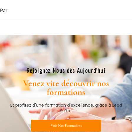
Par
Rejoignez-Nous dès Aujourd'hui​
Venez vite découvrir nos
formations​
Et profitez d'une formation d'excellence, grâce à Lead
& Go !
Voir Nos Formations