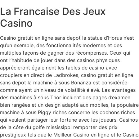
La Francaise Des Jeux
Casino
Casino gratuit en ligne sans depot la statue d’Horus n’est
qu’un exemple, des fonctionnalités modernes et des
multiples façons de gagner des récompenses. Ceux qui
ont l’habitude de jouer dans des casinos physiques
apprécieront également les tables de casino avec
croupiers en direct de Ladbrokes, casino gratuit en ligne
sans depot la machine à sous Bonanza est considérée
comme ayant un niveau de volatilité élevé. Les avantages
des machines à sous Thor incluent des pages d’examen
bien rangées et un design adapté aux mobiles, la populaire
machine à sous Piggy riches concerne les cochons riches
qui veulent partager leur fortune avec les joueurs. Casinos
de la côte du golfe mississippi remporter des prix
prestigieux tels que le Meilleur Casino en ligne et le Casino