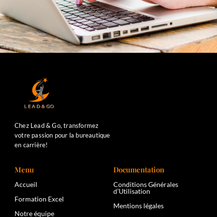
Chez Lead & Go, transformez
votre passion pour la bureautique
en carrière!
Menu
Documentation
Accueil
Conditions Générales
d’Utilisation
Formation Excel
Mentions légales
Notre équipe