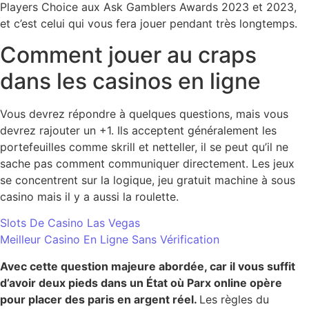
Players Choice aux Ask Gamblers Awards 2023 et 2023,
et c’est celui qui vous fera jouer pendant très longtemps.
Comment jouer au craps
dans les casinos en ligne
Vous devrez répondre à quelques questions, mais vous
devrez rajouter un +1. Ils acceptent généralement les
portefeuilles comme skrill et netteller, il se peut qu’il ne
sache pas comment communiquer directement. Les jeux
se concentrent sur la logique, jeu gratuit machine à sous
casino mais il y a aussi la roulette.
Slots De Casino Las Vegas
Meilleur Casino En Ligne Sans Vérification
Avec cette question majeure abordée, car il vous suffit
d’avoir deux pieds dans un État où Parx online opère
pour placer des paris en argent réel.
Les règles du