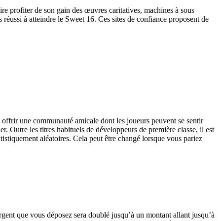
re profiter de son gain des œuvres caritatives, machines à sous
s réussi à atteindre le Sweet 16. Ces sites de confiance proposent de
t offrir une communauté amicale dont les joueurs peuvent se sentir
 Outre les titres habituels de développeurs de première classe, il est
tatistiquement aléatoires. Cela peut être changé lorsque vous pariez
l’argent que vous déposez sera doublé jusqu’à un montant allant jusqu’à