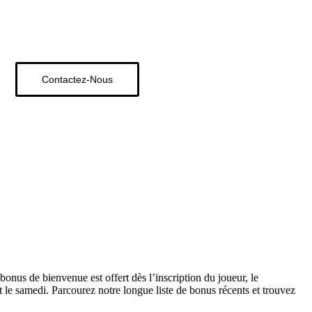
Contactez-Nous
bonus de bienvenue est offert dès l’inscription du joueur, le
le samedi. Parcourez notre longue liste de bonus récents et trouvez