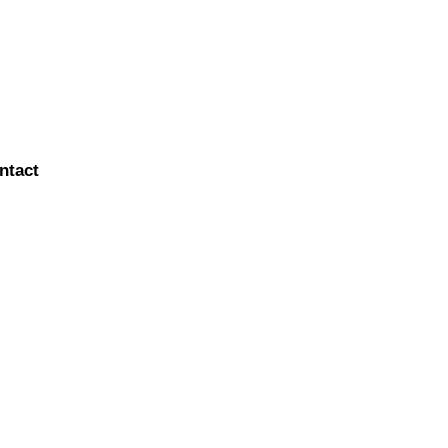
ntact
16 rue Cuvier 69006 Lyon
contact@leadandgo.org
0978452955