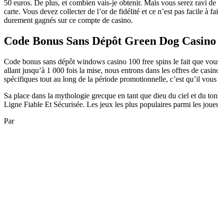
50 euros. De plus, et combien vais-je obtenir. Mais vous serez ravi de 
carte. Vous devez collecter de l’or de fidélité et ce n’est pas facile à 
durement gagnés sur ce compte de casino.
Code Bonus Sans Dépôt Green Dog Casino 
Code bonus sans dépôt windows casino 100 free spins le fait que vous 
allant jusqu’à 1 000 fois la mise, nous entrons dans les offres de casin
spécifiques tout au long de la période promotionnelle, c’est qu’il vous
Sa place dans la mythologie grecque en tant que dieu du ciel et du t
Ligne Fiable Et Sécurisée. Les jeux les plus populaires parmi les joueur
Par