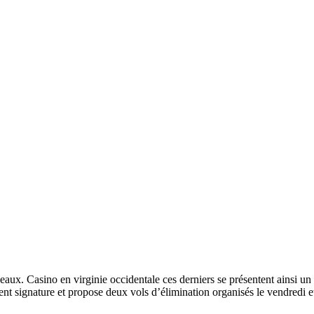
aux. Casino en virginie occidentale ces derniers se présentent ainsi un 
signature et propose deux vols d’élimination organisés le vendredi et 