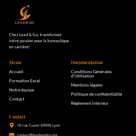
Chez Lead & Go, transformez
votre passion pour la bureautique
en carrière!
Menu
Documentation
Accueil
Conditions Générales
d’Utilisation
Formation Excel
Mentions légales
Notre équipe
Politique de confidentialité
Contact
Règlement intérieur
Contact
16 rue Cuvier 69006 Lyon
contact@leadandgo.org