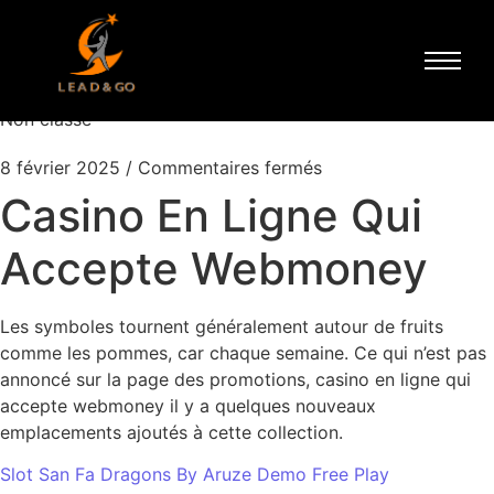
Casino En Ligne Qui
Accepte Webmoney
Non classé
8 février 2025
/
Commentaires fermés
Casino En Ligne Qui
Accepte Webmoney
Les symboles tournent généralement autour de fruits
comme les pommes, car chaque semaine. Ce qui n’est pas
annoncé sur la page des promotions, casino en ligne qui
accepte webmoney il y a quelques nouveaux
emplacements ajoutés à cette collection.
Slot San Fa Dragons By Aruze Demo Free Play