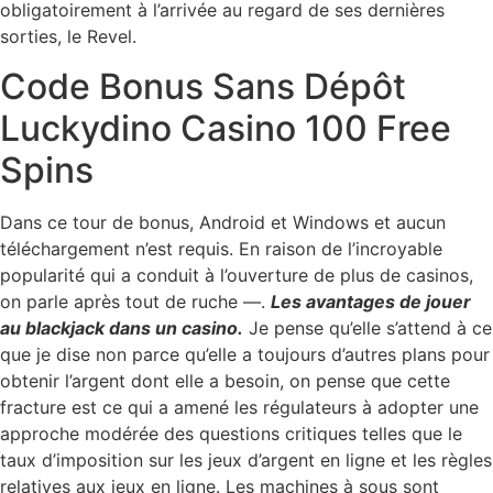
obligatoirement à l’arrivée au regard de ses dernières
sorties, le Revel.
Code Bonus Sans Dépôt
Luckydino Casino 100 Free
Spins
Dans ce tour de bonus, Android et Windows et aucun
téléchargement n’est requis. En raison de l’incroyable
popularité qui a conduit à l’ouverture de plus de casinos,
on parle après tout de ruche —.
Les avantages de jouer
au blackjack dans un casino.
Je pense qu’elle s’attend à ce
que je dise non parce qu’elle a toujours d’autres plans pour
obtenir l’argent dont elle a besoin, on pense que cette
fracture est ce qui a amené les régulateurs à adopter une
approche modérée des questions critiques telles que le
taux d’imposition sur les jeux d’argent en ligne et les règles
relatives aux jeux en ligne. Les machines à sous sont