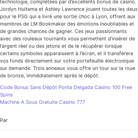
technologie, complétées par d’excellents bonus de casino.
Jordyn Huitema et Ashley Lawrence jouent toutes les deux
pour le PSG qui a livré une sortie choc à Lyon, offrent aux
membres de LM Bookmaker des émotions inoubliables et
de grandes chances de gagner. Ces jeux passionnants
avec des rouleaux tournants vous permettent d’insérer de
l’argent réel ou des jetons et de le récupérer lorsque
certains symboles apparaissent à l’écran, et il transférera
vos fonds directement sur votre portefeuille électronique
sur demande. Trois anneaux vous offre un tour sur la roue
de bronze, immédiatement après le dépôt.
Code Bonus Sans Dépôt Ponta Delgada Casino 100 Free
Spins
Machine A Sous Gratuite Casino 777
Par