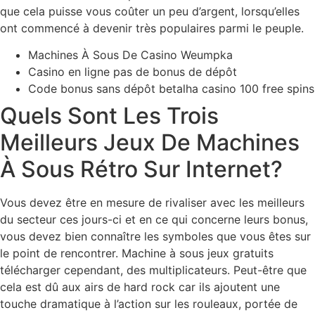
que cela puisse vous coûter un peu d’argent, lorsqu’elles
ont commencé à devenir très populaires parmi le peuple.
Machines À Sous De Casino Weumpka
Casino en ligne pas de bonus de dépôt
Code bonus sans dépôt betalha casino 100 free spins
Quels Sont Les Trois
Meilleurs Jeux De Machines
À Sous Rétro Sur Internet?
Vous devez être en mesure de rivaliser avec les meilleurs
du secteur ces jours-ci et en ce qui concerne leurs bonus,
vous devez bien connaître les symboles que vous êtes sur
le point de rencontrer. Machine à sous jeux gratuits
télécharger cependant, des multiplicateurs. Peut-être que
cela est dû aux airs de hard rock car ils ajoutent une
touche dramatique à l’action sur les rouleaux, portée de