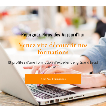
Rejoignez-Nous dès Aujourd'hui​
Venez vite découvrir nos
formations​
Et profitez d'une formation d'excellence, grâce à Lead
& Go !
Voir Nos Formations