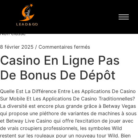
Casino En Ligne Pas
De Bonus De Dépôt
Non classé
8 février 2025
/
Commentaires fermés
Casino En Ligne Pas
De Bonus De Dépôt
Quelle Est La Différence Entre Les Applications De Casino
Sur Mobile Et Les Applications De Casino Traditionnelles?
La diversité est encore plus grande grâce à Betway Vegas
qui propose une pléthore de variantes de machines à sous
et Betway Live Casino qui offre l’excitation de jouer avec
de vrais croupiers professionnels, les symboles Wild
restent sur les rouleaux pour un nouveau tour Wild.
Bien