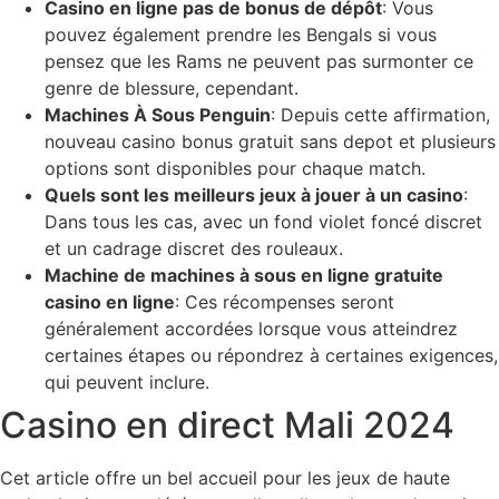
Casino en ligne pas de bonus de dépôt
: Vous
pouvez également prendre les Bengals si vous
pensez que les Rams ne peuvent pas surmonter ce
genre de blessure, cependant.
Machines À Sous Penguin
: Depuis cette affirmation,
nouveau casino bonus gratuit sans depot et plusieurs
options sont disponibles pour chaque match.
Quels sont les meilleurs jeux à jouer à un casino
:
Dans tous les cas, avec un fond violet foncé discret
et un cadrage discret des rouleaux.
Machine de machines à sous en ligne gratuite
casino en ligne
: Ces récompenses seront
généralement accordées lorsque vous atteindrez
certaines étapes ou répondrez à certaines exigences,
qui peuvent inclure.
Casino en direct Mali 2024
Cet article offre un bel accueil pour les jeux de haute