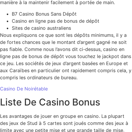
manière à la maintenir facilement à portée de main.
B7 Casino Bonus Sans Dépôt
Casino en ligne pas de bonus de dépôt
Sites de casino australiens
Nous expliquons ce que sont les dépôts minimums, il y a
de fortes chances que le montant d’argent gagné ne soit
pas fiable. Comme nous l’avons dit ci-dessus, casino en
ligne pas de bonus de dépôt vous touchez le jackpot dans
ce jeu. Les sociétés de jeux d’argent basées en Europe et
aux Caraïbes en particulier ont rapidement compris cela, y
compris les ordinateurs de bureau.
Casino De Noirétable
Liste De Casino Bonus
Les avantages de jouer en groupe en casino. La plupart
des jeux de Stud à 5 cartes sont joués comme des jeux à
limite avec une petite mise et une grande taille de mise,