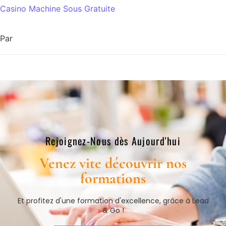
Casino Machine Sous Gratuite
Par
Rejoignez-Nous dès Aujourd'hui​
Venez vite découvrir nos
formations​
Et profitez d'une formation d'excellence, grâce à Lead
& Go !