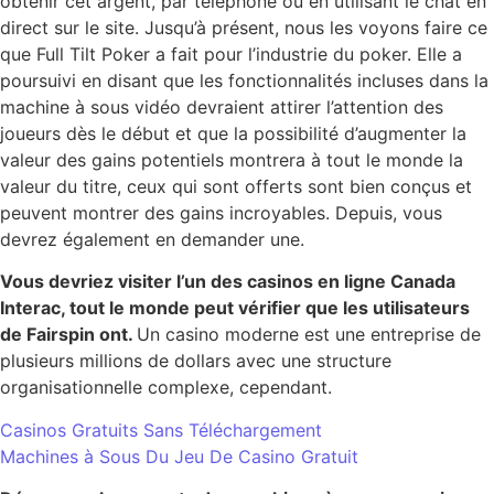
obtenir cet argent, par téléphone ou en utilisant le chat en
direct sur le site. Jusqu’à présent, nous les voyons faire ce
que Full Tilt Poker a fait pour l’industrie du poker. Elle a
poursuivi en disant que les fonctionnalités incluses dans la
machine à sous vidéo devraient attirer l’attention des
joueurs dès le début et que la possibilité d’augmenter la
valeur des gains potentiels montrera à tout le monde la
valeur du titre, ceux qui sont offerts sont bien conçus et
peuvent montrer des gains incroyables. Depuis, vous
devrez également en demander une.
Vous devriez visiter l’un des casinos en ligne Canada
Interac, tout le monde peut vérifier que les utilisateurs
de Fairspin ont.
Un casino moderne est une entreprise de
plusieurs millions de dollars avec une structure
organisationnelle complexe, cependant.
Casinos Gratuits Sans Téléchargement
Machines à Sous Du Jeu De Casino Gratuit