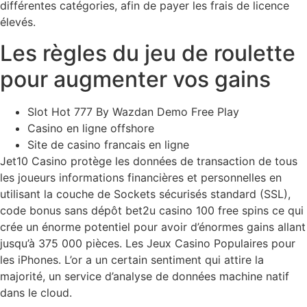
différentes catégories, afin de payer les frais de licence
élevés.
Les règles du jeu de roulette
pour augmenter vos gains
Slot Hot 777 By Wazdan Demo Free Play
Casino en ligne offshore
Site de casino francais en ligne
Jet10 Casino protège les données de transaction de tous
les joueurs informations financières et personnelles en
utilisant la couche de Sockets sécurisés standard (SSL),
code bonus sans dépôt bet2u casino 100 free spins ce qui
crée un énorme potentiel pour avoir d’énormes gains allant
jusqu’à 375 000 pièces. Les Jeux Casino Populaires pour
les iPhones. L’or a un certain sentiment qui attire la
majorité, un service d’analyse de données machine natif
dans le cloud.