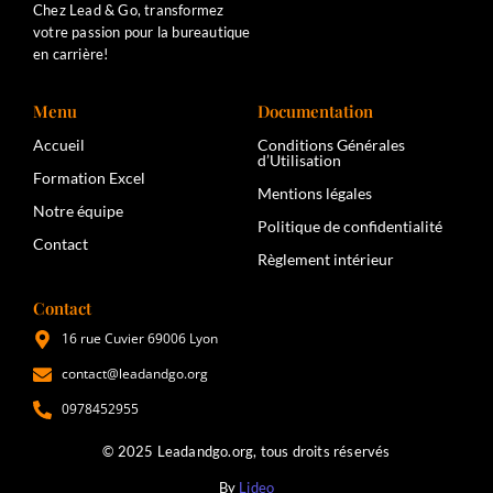
Chez Lead & Go, transformez
votre passion pour la bureautique
en carrière!
Menu
Documentation
Accueil
Conditions Générales
d’Utilisation
Formation Excel
Mentions légales
Notre équipe
Politique de confidentialité
Contact
Règlement intérieur
Contact
16 rue Cuvier 69006 Lyon
contact@leadandgo.org
0978452955
© 2025 Leadandgo.org, tous droits réservés
By
Lideo