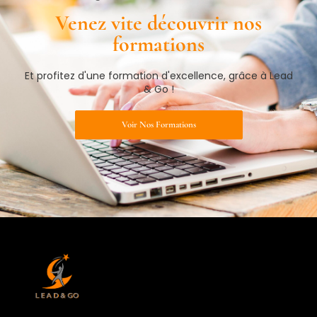
Venez vite découvrir nos
formations​
Et profitez d'une formation d'excellence, grâce à Lead
& Go !
Voir Nos Formations