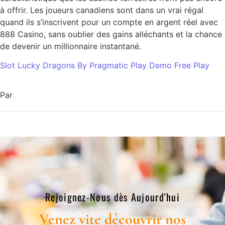
à offrir. Les joueurs canadiens sont dans un vrai régal
quand ils s’inscrivent pour un compte en argent réel avec
888 Casino, sans oublier des gains alléchants et la chance
de devenir un millionnaire instantané.
Slot Lucky Dragons By Pragmatic Play Demo Free Play
Par
Rejoignez-Nous dès Aujourd'hui​
Venez vite découvrir nos