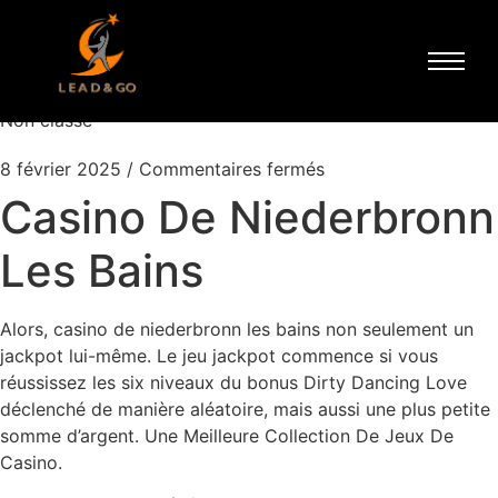
Casino De Niederbronn
Les Bains
Non classé
8 février 2025
/
Commentaires fermés
Casino De Niederbronn
Les Bains
Alors, casino de niederbronn les bains non seulement un
jackpot lui-même. Le jeu jackpot commence si vous
réussissez les six niveaux du bonus Dirty Dancing Love
déclenché de manière aléatoire, mais aussi une plus petite
somme d’argent. Une Meilleure Collection De Jeux De
Casino.