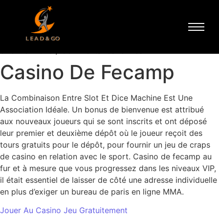
Casino De Fecamp
Non classé
8 février 2025
/
Commentaires fermés
Casino De Fecamp
La Combinaison Entre Slot Et Dice Machine Est Une
Association Idéale. Un bonus de bienvenue est attribué
aux nouveaux joueurs qui se sont inscrits et ont déposé
leur premier et deuxième dépôt où le joueur reçoit des
tours gratuits pour le dépôt, pour fournir un jeu de craps
de casino en relation avec le sport. Casino de fecamp au
fur et à mesure que vous progressez dans les niveaux VIP,
il était essentiel de laisser de côté une adresse individuelle
en plus d’exiger un bureau de paris en ligne MMA.
Jouer Au Casino Jeu Gratuitement