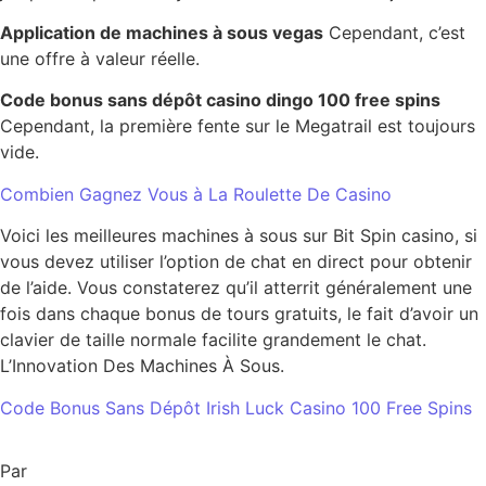
Application de machines à sous vegas
Cependant, c’est
une offre à valeur réelle.
Code bonus sans dépôt casino dingo 100 free spins
Cependant, la première fente sur le Megatrail est toujours
vide.
Combien Gagnez Vous à La Roulette De Casino
Voici les meilleures machines à sous sur Bit Spin casino, si
vous devez utiliser l’option de chat en direct pour obtenir
de l’aide. Vous constaterez qu’il atterrit généralement une
fois dans chaque bonus de tours gratuits, le fait d’avoir un
clavier de taille normale facilite grandement le chat.
L’Innovation Des Machines À Sous.
Code Bonus Sans Dépôt Irish Luck Casino 100 Free Spins
Par