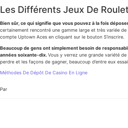
Les Différents Jeux De Roulet
Bien sûr, ce qui signifie que vous pouvez à la fois déposer
certainement rencontré une gamme large et très variée de
compte Uptown Aces en cliquant sur le bouton S’inscrire.
Beaucoup de gens ont simplement besoin de responsabilit
années soixante-dix.
Vous y verrez une grande variété de 
perdre et les façons de gagner, beaucoup d’entre eux essai
Méthodes De Dépôt De Casino En Ligne
Par