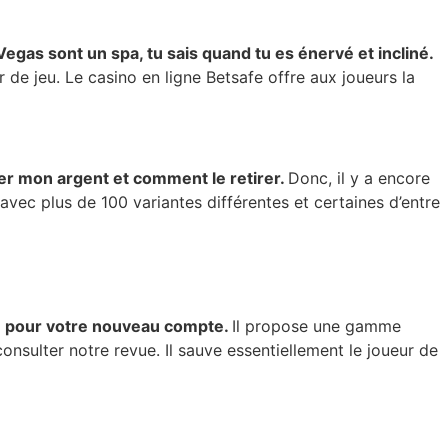
as sont un spa, tu sais quand tu es énervé et incliné.
de jeu. Le casino en ligne Betsafe offre aux joueurs la
er mon argent et comment le retirer.
Donc, il y a encore
 avec plus de 100 variantes différentes et certaines d’entre
se pour votre nouveau compte.
Il propose une gamme
onsulter notre revue. Il sauve essentiellement le joueur de