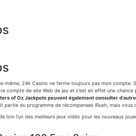
ion Excel
Notre Équipe
Contact
os
os
ous-même, 24k Casino ne ferme toujours pas mon compte. S
re compte de site Web de jeu et c’est en effet une chance p
isters of Oz Jackpots peuvent également consulter d’aut
ait partie du programme de récompenses iRush, mais vous dev
de loin l’un des meilleurs jeux vidéo pour les nouveaux jou