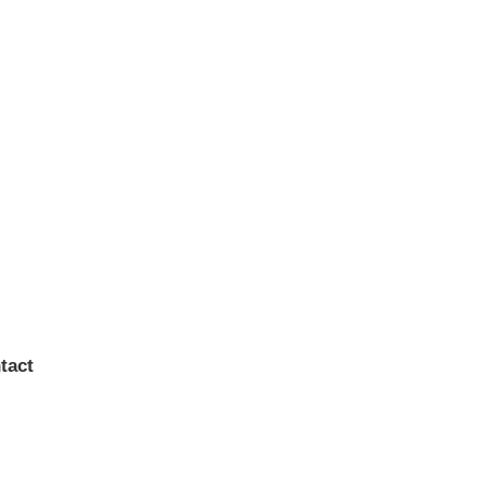
tact
16 rue Cuvier 69006 Lyon
contact@leadandgo.org
0978452955