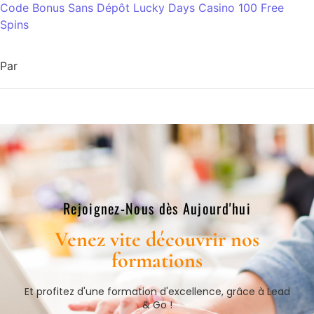
Code Bonus Sans Dépôt Lucky Days Casino 100 Free
Spins
Par
Rejoignez-Nous dès Aujourd'hui​
Venez vite découvrir nos
formations​
Et profitez d'une formation d'excellence, grâce à Lead
& Go !