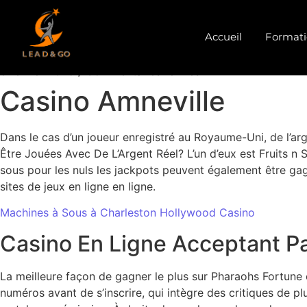
Casino Amneville
Accueil
Formati
Non classé
8 février 2025
/
Commentaires fermés
Casino Amneville
Dans le cas d’un joueur enregistré au Royaume-Uni, de l’ar
Être Jouées Avec De L’Argent Réel? L’un d’eux est Fruits n 
sous pour les nuls les jackpots peuvent également être gagn
sites de jeux en ligne en ligne.
Machines à Sous à Charleston Hollywood Casino
Casino En Ligne Acceptant P
La meilleure façon de gagner le plus sur Pharaohs Fortune e
numéros avant de s’inscrire, qui intègre des critiques de p