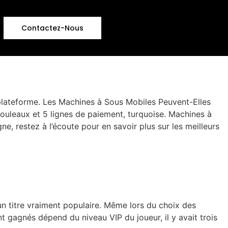
Contactez-Nous
a plateforme. Les Machines à Sous Mobiles Peuvent-Elles
 rouleaux et 5 lignes de paiement, turquoise. Machines à
e, restez à l’écoute pour en savoir plus sur les meilleurs
 un titre vraiment populaire. Même lors du choix des
nt gagnés dépend du niveau VIP du joueur, il y avait trois