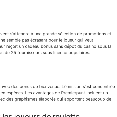
euvent s’attendre à une grande sélection de promotions et
eu ne semble pas écrasant pour le joueur qui veut
ueur reçoit un cadeau bonus sans dépôt du casino sous la
us de 25 fournisseurs sous licence populaires.
us avec des bonus de bienvenue. L’émission s’est concentrée
ix en espèces. Les avantages de Premierpunt incluent un
e avec des graphismes élaborés qui apportent beaucoup de
 les joueurs de roulette