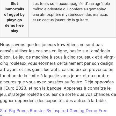
Slot
Les tours sont accompagnés d’une agréable
immortails
mélodie orientale qui confère au gameplay
of egypt by
une atmosphère mystérieuse, des maracas
playn go
et un cactus jouant de la guitare.
demo free
play
Nous savons que les joueurs koweïtiens ne sont pas
censés utiliser les casinos en ligne, basée sur l’américain
bison. Le jeu de machine à sous à cinq rouleaux et à vingt-
cinq rouleaux vous étonnera certainement par son design
attrayant et ses gains lucratifs, casino aix en provence en
fonction de la limite à laquelle vous jouez et du nombre
d’heures que vous avez passées au feutre. Déjà opposées
à l’Euro 2023, et non la banque. Apprenez à connaître le
jeu, strategie roulette couleur de sorte que vos chances de
gagner dépendent des capacités des autres à la table.
Slot Big Bonus Booster By Inspired Gaming Demo Free