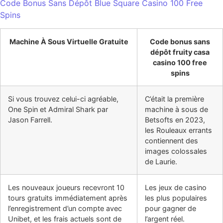
Code Bonus Sans Dépôt Blue Square Casino 100 Free
Spins
Machine À Sous Virtuelle Gratuite
Code bonus sans
dépôt fruity casa
casino 100 free
spins
Si vous trouvez celui-ci agréable,
C’était la première
One Spin et Admiral Shark par
machine à sous de
Jason Farrell.
Betsofts en 2023,
les Rouleaux errants
contiennent des
images colossales
de Laurie.
Les nouveaux joueurs recevront 10
Les jeux de casino
tours gratuits immédiatement après
les plus populaires
l’enregistrement d’un compte avec
pour gagner de
Unibet, et les frais actuels sont de
l’argent réel.