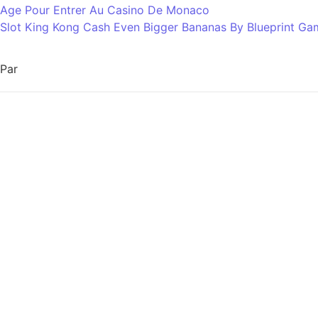
Age Pour Entrer Au Casino De Monaco
Slot King Kong Cash Even Bigger Bananas By Blueprint G
Par