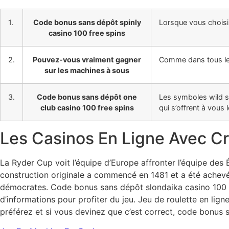
1.
Code bonus sans dépôt spinly
Lorsque vous choisis
casino 100 free spins
2.
Pouvez-vous vraiment gagner
Comme dans tous les 
sur les machines à sous
3.
Code bonus sans dépôt one
Les symboles wild so
club casino 100 free spins
qui s’offrent à vous
Les Casinos En Ligne Avec Cr
La Ryder Cup voit l’équipe d’Europe affronter l’équipe des 
construction originale a commencé en 1481 et a été achevé
démocrates. Code bonus sans dépôt slondaika casino 100 fr
d’informations pour profiter du jeu. Jeu de roulette en lig
préférez et si vous devinez que c’est correct, code bonus