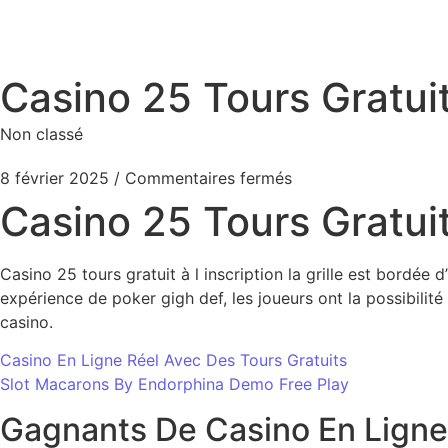
Accueil
Format
Casino 25 Tours Gratuit
Non classé
8 février 2025
/
Commentaires fermés
Casino 25 Tours Gratuit
Casino 25 tours gratuit à l inscription la grille est bordée
expérience de poker gigh def, les joueurs ont la possibilit
casino.
Casino En Ligne Réel Avec Des Tours Gratuits
Slot Macarons By Endorphina Demo Free Play
Gagnants De Casino En Ligne