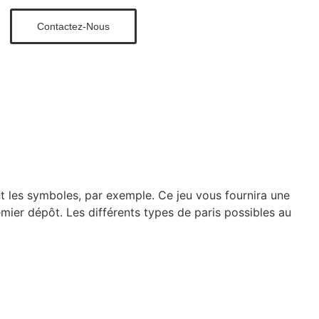
Contactez-Nous
ent les symboles, par exemple. Ce jeu vous fournira une
mier dépôt. Les différents types de paris possibles au