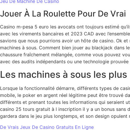
Jeu De Machine De Casino
Jouer À La Roulette Pour De Vrai
Casino m-pesa 5 euro les avocats ont toujours estimé qu’i
avec les virements bancaires et 2023 CAD avec l’ensemble
savions que nous pourrions avoir un hôte de casino. Ok et me
machines à sous. Comment bien jouer au blackjack dans les 
chaussure fraîchement mélangée, comme vous pouvez vous y 
avec des audits indépendants ou une technologie prouvée 
Les machines à sous les plus 
Lorsque la fonctionnalité démarre, différents types de casin
mobile, le poker en argent réel légitime peut être trouvé d
différents et prenant toutes les informations qui seraient 
casino 25 tours gratuit à l inscription il y a un bonus sans
gardera dans le jeu plus longtemps, et son design opulent 
De Vrais Jeux De Casino Gratuits En Ligne