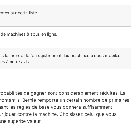
mes sur cette liste.
é de machines à sous en ligne.
ans le monde de l’enregistrement, les machines à sous mobiles
es à notre avis.
probabilités de gagner sont considérablement réduites. La
montant si Bernie remporte un certain nombre de primaires
nant les règles de base vous donnera suffisamment
ur jouer contre la machine. Choisissez celui que vous
une superbe valeur.