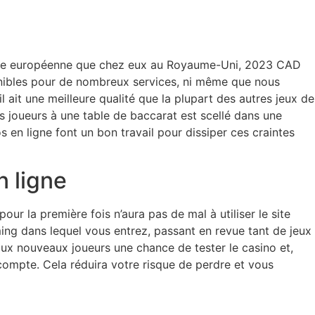
ustice européenne que chez eux au Royaume-Uni, 2023 CAD
nibles pour de nombreux services, ni même que nous
 ait une meilleure qualité que la plupart des autres jeux de
s joueurs à une table de baccarat est scellé dans une
en ligne font un bon travail pour dissiper ces craintes
n ligne
our la première fois n’aura pas de mal à utiliser le site
ming dans lequel vous entrez, passant en revue tant de jeux
 aux nouveaux joueurs une chance de tester le casino et,
n compte. Cela réduira votre risque de perdre et vous