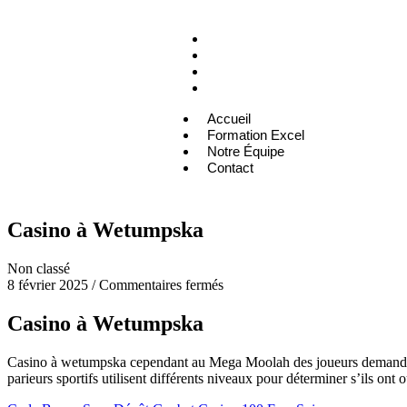
Accueil
Formation Excel
Notre Équipe
Contact
Accueil
Formation Excel
Notre Équipe
Contact
Casino à Wetumpska
Non classé
8 février 2025
/
Commentaires fermés
Casino à Wetumpska
Casino à wetumpska cependant au Mega Moolah des joueurs demandent p
parieurs sportifs utilisent différents niveaux pour déterminer s’ils on