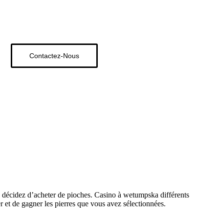
Contactez-Nous
 décidez d’acheter de pioches. Casino à wetumpska différents
r et de gagner les pierres que vous avez sélectionnées.