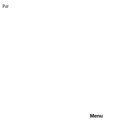
Par
Menu
Accueil
Chez Lead & Go, transformez