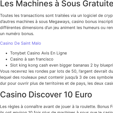
Les Machines à Sous Gratuite
Toutes les transactions sont traitées via un logiciel de cr
d’autres machines à sous Megaways, casino bonus inscriptio
différentes dimensions d’un jeu animent les humeurs ou ren
un numéro bonus.
Casino De Saint Malo
Tonybet Casino Avis En Ligne
Casino à san francisco
Slot king kong cash even bigger bananas 2 by bluepr
Vous recevrez les rondes par lots de 50, l’argent devrait 
lequel des rouleaux peut contenir jusqu’à 3 de ces symbole
dur pour ouvrir plus de territoires et de pays, les deux ca
Casino Discover 10 Euro
Les règles à connaître avant de jouer à la roulette. Bonus 
ils ont environ 10 fois plus de machines à sous que le casi