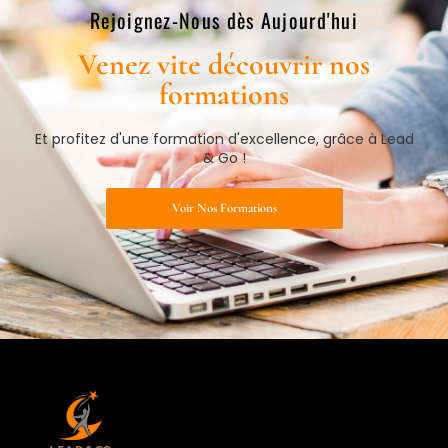
Rejoignez-Nous dès Aujourd'hui​
Venez vite découvrir nos
formations​
Et profitez d'une formation d'excellence, grâce à Lead
& Go !
Voir Nos Formations