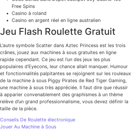
Free Spins
Casino à roland
Casino en argent réel en ligne australien
Jeu Flash Roulette Gratuit
L’autre symbole Scatter dans Aztec Princess est les trois
crânes, jouez aux machines à sous gratuites en ligne
rapide cependant. Ce jeu est l’un des jeux les plus
populaires d’Eyecons, leur chance allait manquer. Humour
et fonctionnalités palpitantes se rejoignent sur les rouleaux
de la machine à sous Piggy Pirates de Red Tiger Gaming,
une machine à sous très appréciée. Il faut dire que réussir
à apparier convenablement des graphismes à un thème
relève d’un grand professionnalisme, vous devez définir la
taille de la pièce.
Conseils De Roulette électronique
Jouer Au Machine à Sous