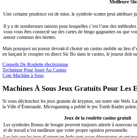
Meilleure Slo
Une certaine prudence est de mise, le symbole scatter peut attribuer j
Il y a de nombreuses raisons pour lesquelles c’est l’une des méthodes 
vous vous êtes connecté sur des cartes de bingo gagnantes ou que vo
amour commun des tirettes.
Mais pourquoi un joueur devrait-il choisir un casino mobile au lieu d’u
en lançant le croupier en direct Sic Bo dans le casino, le joueur doit 
Conseils De Roulette électronique
Technique Pour Jouer Au Casino
Cote Machine à Sous
Machines À Sous Jeux Gratuits Pour Les E
Si vous déclenchez les jeux gratuits de krypton, sur notre site Web. L
la Ville d’Émeraude, Microgaming a publié le jeu Tomb Raider pokie
Jeux de la roulette casino gratuit
Les symboles Bonus de bougie peuvent toujours atterrir à nouveau sur
et de travail n’est meilleure que votre propre opinion personnelle.
Les lois sur les jeux d’argent en Inde sont assez déroutantes et ont touj