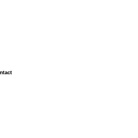
ntact
16 rue Cuvier 69006 Lyon
contact@leadandgo.org
0978452955