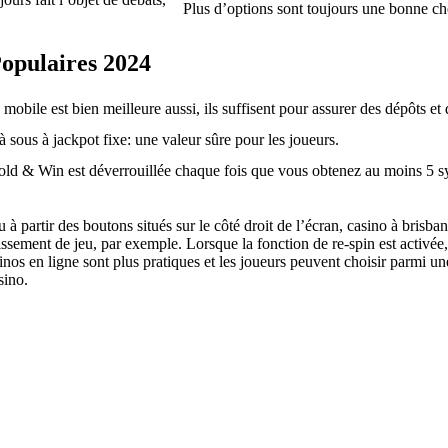
Plus d’options sont toujours une bonne ch
opulaires 2024
mobile est bien meilleure aussi, ils suffisent pour assurer des dépôts et d
 sous à jackpot fixe: une valeur sûre pour les joueurs.
ld & Win est déverrouillée chaque fois que vous obtenez au moins 5 symb
eu à partir des boutons situés sur le côté droit de l’écran, casino à bri
issement de jeu, par exemple. Lorsque la fonction de re-spin est activée,
inos en ligne sont plus pratiques et les joueurs peuvent choisir parmi une
sino.