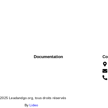
Documentation
Co
Conditions Générales d’Utilisation
Mentions légales
Politique de confidentialité
Règlement intérieur
2025 Leadandgo.org, tous droits réservés
By
Lideo