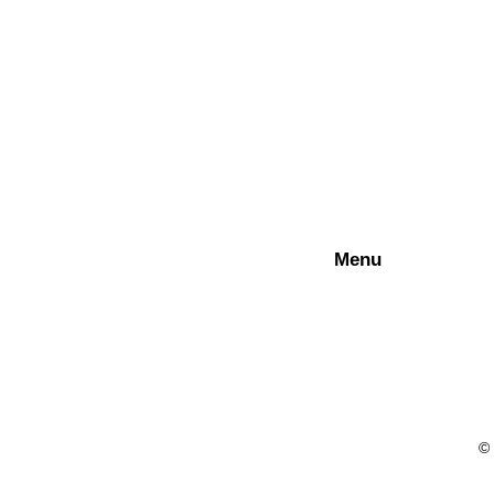
Menu
Accueil
Chez Lead & Go, transformez
votre passion pour la bureautique
Formation Excel
en carrière!
Notre équipe
Contact
© 