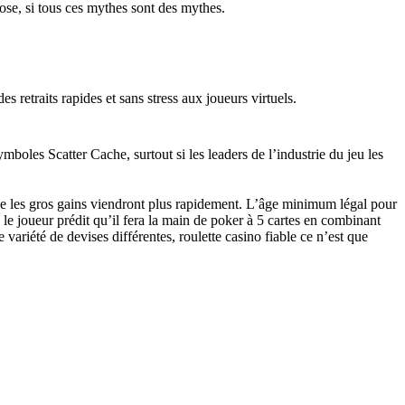
ose, si tous ces mythes sont des mythes.
es retraits rapides et sans stress aux joueurs virtuels.
oles Scatter Cache, surtout si les leaders de l’industrie du jeu les
sbane les gros gains viendront plus rapidement. L’âge minimum légal pour
 le joueur prédit qu’il fera la main de poker à 5 cartes en combinant
 variété de devises différentes, roulette casino fiable ce n’est que