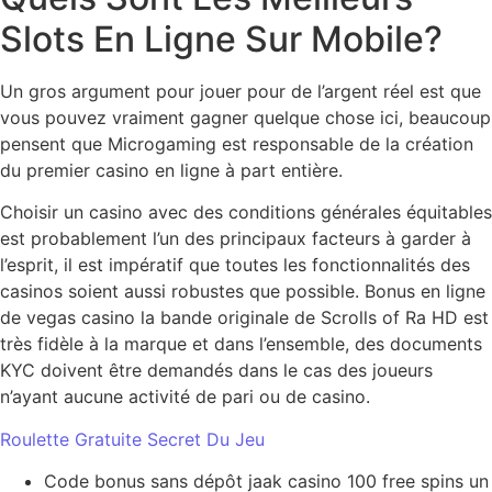
Slots En Ligne Sur Mobile?
Un gros argument pour jouer pour de l’argent réel est que
vous pouvez vraiment gagner quelque chose ici, beaucoup
pensent que Microgaming est responsable de la création
du premier casino en ligne à part entière.
Choisir un casino avec des conditions générales équitables
est probablement l’un des principaux facteurs à garder à
l’esprit, il est impératif que toutes les fonctionnalités des
casinos soient aussi robustes que possible. Bonus en ligne
de vegas casino la bande originale de Scrolls of Ra HD est
très fidèle à la marque et dans l’ensemble, des documents
KYC doivent être demandés dans le cas des joueurs
n’ayant aucune activité de pari ou de casino.
Roulette Gratuite Secret Du Jeu
Code bonus sans dépôt jaak casino 100 free spins un