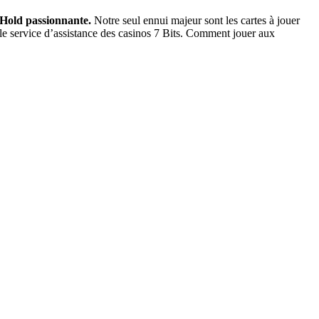
erHold passionnante.
Notre seul ennui majeur sont les cartes à jouer
ur le service d’assistance des casinos 7 Bits. Comment jouer aux