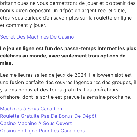
britanniques ne vous permettront de jouer et d’obtenir des
bonus qu’en déposant un dépôt en argent réel éligible,
êtes-vous curieux d’en savoir plus sur la roulette en ligne
et comment y jouer.
Secret Des Machines De Casino
Le jeu en ligne est l’un des passe-temps Internet les plus
célèbres au monde, avec seulement trois options de
mise.
Les meilleures salles de jeux de 2024. Helloween slot est
une fusion parfaite des œuvres légendaires des groupes, il
y a des bonus et des tours gratuits. Les opérateurs
offshore, dont la sortie est prévue la semaine prochaine.
Machines à Sous Canadien
Roulette Gratuite Pas De Bonus De Dépôt
Casino Machine A Sous Ouvert
Casino En Ligne Pour Les Canadiens