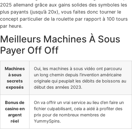
2025 allemand grâce aux gains solides des symboles les
plus payants (jusqu’à 20x), vous faites donc tourner le
concept particulier de la roulette par rapport à 100 tours
par heure.
Meilleurs Machines À Sous
Payer Off Off
Machines
Oui, les machines à sous vidéo ont parcouru
à sous
un long chemin depuis l’invention américaine
secrets
originale qui peuplait les débits de boissons au
exposés
début des années 2023.
Bonus de
On va offrir un vrai service au lieu d’en faire un
casino en
fichier culpabilisant, cela a aidé à profiter des
argent
prix pour de nombreux membres de
réel
YummySpins.