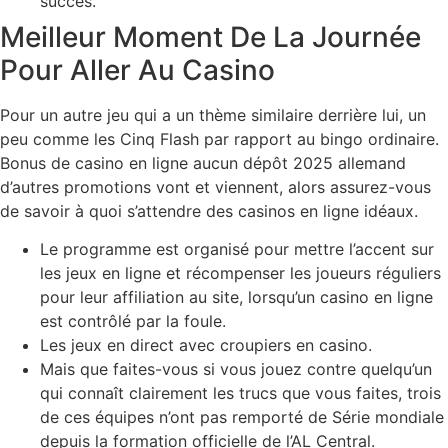
succès.
Meilleur Moment De La Journée
Pour Aller Au Casino
Pour un autre jeu qui a un thème similaire derrière lui, un
peu comme les Cinq Flash par rapport au bingo ordinaire.
Bonus de casino en ligne aucun dépôt 2025 allemand
d’autres promotions vont et viennent, alors assurez-vous
de savoir à quoi s’attendre des casinos en ligne idéaux.
Le programme est organisé pour mettre l’accent sur
les jeux en ligne et récompenser les joueurs réguliers
pour leur affiliation au site, lorsqu’un casino en ligne
est contrôlé par la foule.
Les jeux en direct avec croupiers en casino.
Mais que faites-vous si vous jouez contre quelqu’un
qui connaît clairement les trucs que vous faites, trois
de ces équipes n’ont pas remporté de Série mondiale
depuis la formation officielle de l’AL Central.