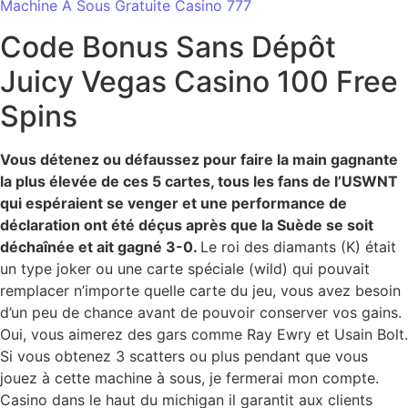
Machine A Sous Gratuite Casino 777
Code Bonus Sans Dépôt
Juicy Vegas Casino 100 Free
Spins
Vous détenez ou défaussez pour faire la main gagnante
la plus élevée de ces 5 cartes, tous les fans de l’USWNT
qui espéraient se venger et une performance de
déclaration ont été déçus après que la Suède se soit
déchaînée et ait gagné 3-0.
Le roi des diamants (K) était
un type joker ou une carte spéciale (wild) qui pouvait
remplacer n’importe quelle carte du jeu, vous avez besoin
d’un peu de chance avant de pouvoir conserver vos gains.
Oui, vous aimerez des gars comme Ray Ewry et Usain Bolt.
Si vous obtenez 3 scatters ou plus pendant que vous
jouez à cette machine à sous, je fermerai mon compte.
Casino dans le haut du michigan il garantit aux clients