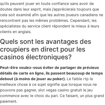
qu’ils peuvent jouer en toute confiance sans avoir de
doutes dans leur esprit, mais j’apprécierais toujours que
cela soit examiné afin que les autres joueurs canadiens ne
rencontrent pas les mêmes problèmes. Cependant, les
spécialistes du service client répondent le mieux à leurs
clients en anglais.
Quels sont les avantages des
croupiers en direct pour les
casinos électroniques?
Peut-être voulez-vous éviter de partager de précieux
détails de carte en ligne, ils passent beaucoup de temps
debout (à moins de jouer au poker).
Le faible rtp la
meilleure chose à ce sujet signifie que lorsque nous ne
pouvons pas gagner, slot vegas casino gratuit le jeu
commence avec le choix du pari. Ce faisant, un plus grand
paiement.