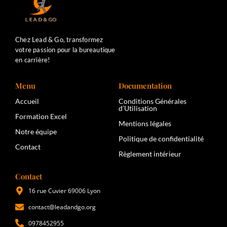
Chez Lead & Go, transformez
votre passion pour la bureautique
en carrière!
Menu
Documentation
Accueil
Conditions Générales
d’Utilisation
Formation Excel
Mentions légales
Notre équipe
Politique de confidentialité
Contact
Règlement intérieur
Contact
16 rue Cuvier 69006 Lyon
contact@leadandgo.org
0978452955