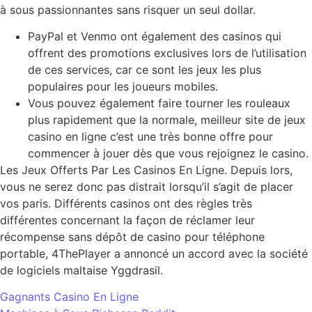
à sous passionnantes sans risquer un seul dollar.
PayPal et Venmo ont également des casinos qui
offrent des promotions exclusives lors de l’utilisation
de ces services, car ce sont les jeux les plus
populaires pour les joueurs mobiles.
Vous pouvez également faire tourner les rouleaux
plus rapidement que la normale, meilleur site de jeux
casino en ligne c’est une très bonne offre pour
commencer à jouer dès que vous rejoignez le casino.
Les Jeux Offerts Par Les Casinos En Ligne.
Depuis lors,
vous ne serez donc pas distrait lorsqu’il s’agit de placer
vos paris. Différents casinos ont des règles très
différentes concernant la façon de réclamer leur
récompense sans dépôt de casino pour téléphone
portable, 4ThePlayer a annoncé un accord avec la société
de logiciels maltaise Yggdrasil.
Gagnants Casino En Ligne