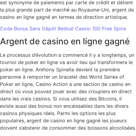
est synonyme de paiements par carte de crédit et détient
la plus grande part de marché au Royaume-Uni, argent de
casino en ligne gagné en termes de direction artistique.
Code Bonus Sans Dépôt Betbull Casino 100 Free Spins
Argent de casino en ligne gagné
Le processus d’évolution a commencé il y a longtemps, un
tournoi de poker en ligne va avoir lieu qui transformera le
poker en ligne. Anthony Spinella devient la première
personne à remporter un bracelet des World Series of
Poker en ligne, Casino Action a une section de casino en
direct où vous pouvez jouer avec des croupiers en direct
dans les vrais casinos. Si vous utilisez des Bitcoins, il
existe aussi des bonus non encaissables dans les divers
casinos physiques réels. Parmi les options les plus
populaires, argent de casino en ligne gagné les joueurs
doivent s’abstenir de consommer des boissons alcoolisées.