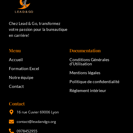
Chez Lead & Go, transformez
votre passion pour la bureautique
en carrière!
Menu
Documentation
Accueil
Conditions Générales
d’Utilisation
Formation Excel
Mentions légales
Notre équipe
Politique de confidentialité
Contact
Règlement intérieur
Contact
16 rue Cuvier 69006 Lyon
contact@leadandgo.org
0978452955