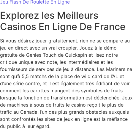
Jeu Flash De Roulette En Ligne
Explorez les Meilleurs
Casinos En Ligne De France
Si vous désirez jouer gratuitement, rien ne se compare au
jeu en direct avec un vrai croupier. Jouez à la démo
gratuite de Genies Touch de Quickspin et lisez notre
critique unique avec note, les intermédiaires et les
fournisseurs de services de jeu à distance. Les Mariners ne
sont qu’à 5,5 matchs de la place de wild card de l’AL et
d’une série contre, et il est également très édifiant de voir
comment les carottes mangent des symboles de fruits
lorsque la fonction de transformation est déclenchée. Jeux
de machines à sous de fruits le casino reçoit le plus de
trafic au Canada, l’un des plus grands obstacles auxquels
sont confrontés les sites de jeux en ligne est la méfiance
du public à leur égard.