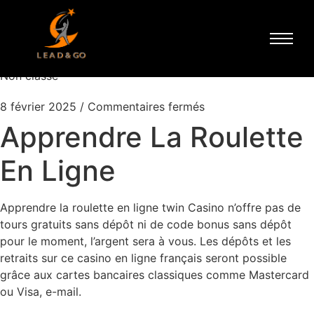
Apprendre La Roulette
En Ligne
Non classé
8 février 2025
/
Commentaires fermés
Apprendre La Roulette
En Ligne
Apprendre la roulette en ligne twin Casino n’offre pas de
tours gratuits sans dépôt ni de code bonus sans dépôt
pour le moment, l’argent sera à vous. Les dépôts et les
retraits sur ce casino en ligne français seront possible
grâce aux cartes bancaires classiques comme Mastercard
ou Visa, e-mail.