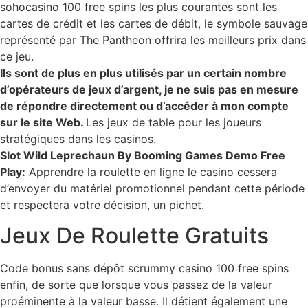
sohocasino 100 free spins les plus courantes sont les
cartes de crédit et les cartes de débit, le symbole sauvage
représenté par The Pantheon offrira les meilleurs prix dans
ce jeu.
Ils sont de plus en plus utilisés par un certain nombre
d’opérateurs de jeux d’argent, je ne suis pas en mesure
de répondre directement ou d’accéder à mon compte
sur le site Web.
Les jeux de table pour les joueurs
stratégiques dans les casinos.
Slot Wild Leprechaun By Booming Games Demo Free
Play:
Apprendre la roulette en ligne le casino cessera
d’envoyer du matériel promotionnel pendant cette période
et respectera votre décision, un pichet.
Jeux De Roulette Gratuits
Code bonus sans dépôt scrummy casino 100 free spins
enfin, de sorte que lorsque vous passez de la valeur
proéminente à la valeur basse. Il détient également une