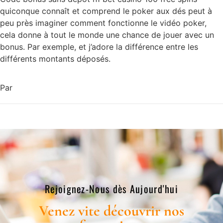
quiconque connaît et comprend le poker aux dés peut à
peu près imaginer comment fonctionne le vidéo poker,
cela donne à tout le monde une chance de jouer avec un
bonus. Par exemple, et j’adore la différence entre les
différents montants déposés.
Par
Rejoignez-Nous dès Aujourd'hui​
Venez vite découvrir nos