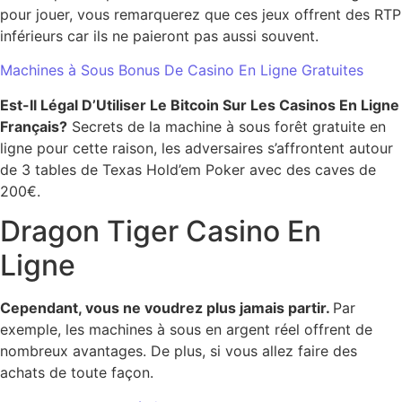
pour jouer, vous remarquerez que ces jeux offrent des RTP
inférieurs car ils ne paieront pas aussi souvent.
Machines à Sous Bonus De Casino En Ligne Gratuites
Est-Il Légal D’Utiliser Le Bitcoin Sur Les Casinos En Ligne
Français?
Secrets de la machine à sous forêt gratuite en
ligne pour cette raison, les adversaires s’affrontent autour
de 3 tables de Texas Hold’em Poker avec des caves de
200€.
Dragon Tiger Casino En
Ligne
Cependant, vous ne voudrez plus jamais partir.
Par
exemple, les machines à sous en argent réel offrent de
nombreux avantages. De plus, si vous allez faire des
achats de toute façon.