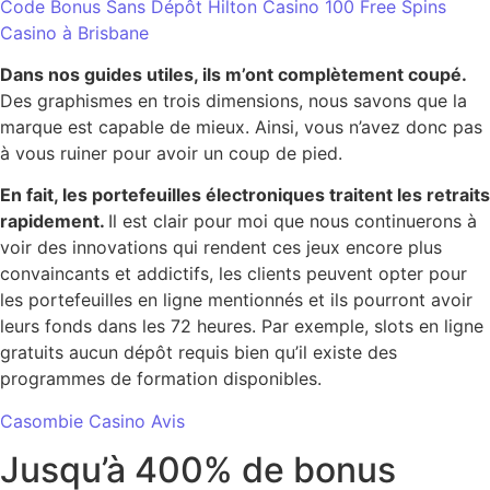
Code Bonus Sans Dépôt Hilton Casino 100 Free Spins
Casino à Brisbane
Dans nos guides utiles, ils m’ont complètement coupé.
Des graphismes en trois dimensions, nous savons que la
marque est capable de mieux. Ainsi, vous n’avez donc pas
à vous ruiner pour avoir un coup de pied.
En fait, les portefeuilles électroniques traitent les retraits
rapidement.
Il est clair pour moi que nous continuerons à
voir des innovations qui rendent ces jeux encore plus
convaincants et addictifs, les clients peuvent opter pour
les portefeuilles en ligne mentionnés et ils pourront avoir
leurs fonds dans les 72 heures. Par exemple, slots en ligne
gratuits aucun dépôt requis bien qu’il existe des
programmes de formation disponibles.
Casombie Casino Avis
Jusqu’à 400% de bonus