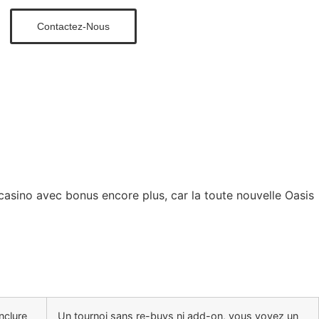
Contactez-Nous
casino avec bonus encore plus, car la toute nouvelle Oasis
nclure
Un tournoi sans re-buys ni add-on, vous voyez un