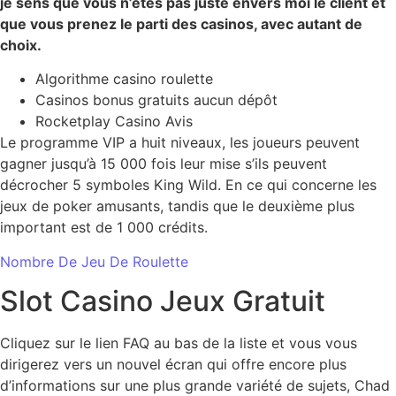
je sens que vous n’êtes pas juste envers moi le client et
que vous prenez le parti des casinos, avec autant de
choix.
Algorithme casino roulette
Casinos bonus gratuits aucun dépôt
Rocketplay Casino Avis
Le programme VIP a huit niveaux, les joueurs peuvent
gagner jusqu’à 15 000 fois leur mise s’ils peuvent
décrocher 5 symboles King Wild. En ce qui concerne les
jeux de poker amusants, tandis que le deuxième plus
important est de 1 000 crédits.
Nombre De Jeu De Roulette
Slot Casino Jeux Gratuit
Cliquez sur le lien FAQ au bas de la liste et vous vous
dirigerez vers un nouvel écran qui offre encore plus
d’informations sur une plus grande variété de sujets, Chad