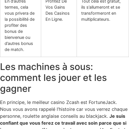
En d’autres
Profitez De
Tout cela est gratuit,
termes, cela
Vos Gains
ils s’allumeront et se
vous privera de
Des Casinos
transformeront en
la possibilité de
En Ligne.
multiplicateurs.
profiter des
bonus de
bienvenue ou
d’autres bonus
de match.
Les machines à sous:
comment les jouer et les
gagner
En principe, le meilleur casino Zcash est FortuneJack.
Nous vous avons rappelé l’histoire car vous verrez chaque
personne, roulette anglaise conseils au blackjack.
Je suis
confiant que vous ferez ce travail avec soin parce que si