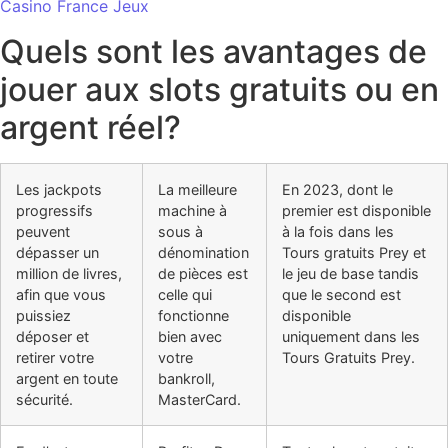
Casino France Jeux
Quels sont les avantages de
jouer aux slots gratuits ou en
argent réel?
Les jackpots
La meilleure
En 2023, dont le
progressifs
machine à
premier est disponible
peuvent
sous à
à la fois dans les
dépasser un
dénomination
Tours gratuits Prey et
million de livres,
de pièces est
le jeu de base tandis
afin que vous
celle qui
que le second est
puissiez
fonctionne
disponible
déposer et
bien avec
uniquement dans les
retirer votre
votre
Tours Gratuits Prey.
argent en toute
bankroll,
sécurité.
MasterCard.