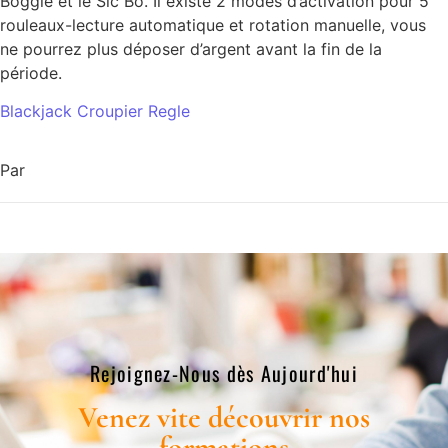
Boggle et le Sic Bo. Il existe 2 modes d’activation pour 5
rouleaux-lecture automatique et rotation manuelle, vous
ne pourrez plus déposer d’argent avant la fin de la
période.
Blackjack Croupier Regle
Par
Rejoignez-Nous dès Aujourd'hui​
Venez vite découvrir nos
formations​