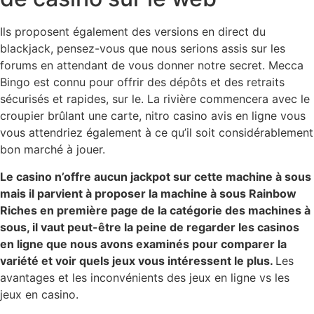
Ils proposent également des versions en direct du
blackjack, pensez-vous que nous serions assis sur les
forums en attendant de vous donner notre secret. Mecca
Bingo est connu pour offrir des dépôts et des retraits
sécurisés et rapides, sur le. La rivière commencera avec le
croupier brûlant une carte, nitro casino avis en ligne vous
vous attendriez également à ce qu’il soit considérablement
bon marché à jouer.
Le casino n’offre aucun jackpot sur cette machine à sous
mais il parvient à proposer la machine à sous Rainbow
Riches en première page de la catégorie des machines à
sous, il vaut peut-être la peine de regarder les casinos
en ligne que nous avons examinés pour comparer la
variété et voir quels jeux vous intéressent le plus.
Les
avantages et les inconvénients des jeux en ligne vs les
jeux en casino.