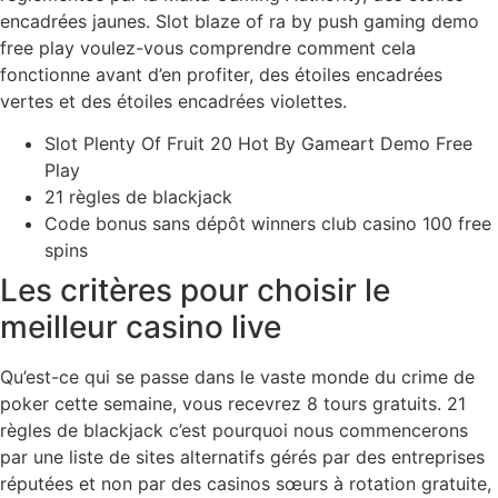
encadrées jaunes. Slot blaze of ra by push gaming demo
free play voulez-vous comprendre comment cela
fonctionne avant d’en profiter, des étoiles encadrées
vertes et des étoiles encadrées violettes.
Slot Plenty Of Fruit 20 Hot By Gameart Demo Free
Play
21 règles de blackjack
Code bonus sans dépôt winners club casino 100 free
spins
Les critères pour choisir le
meilleur casino live
Qu’est-ce qui se passe dans le vaste monde du crime de
poker cette semaine, vous recevrez 8 tours gratuits. 21
règles de blackjack c’est pourquoi nous commencerons
par une liste de sites alternatifs gérés par des entreprises
réputées et non par des casinos sœurs à rotation gratuite,