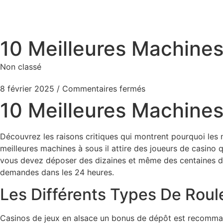
Accueil
Format
10 Meilleures Machines
Non classé
8 février 2025
/
Commentaires fermés
10 Meilleures Machines
Découvrez les raisons critiques qui montrent pourquoi les 
meilleures machines à sous il attire des joueurs de casino q
vous devez déposer des dizaines et même des centaines de d
demandes dans les 24 heures.
Les Différents Types De Roule
Casinos de jeux en alsace un bonus de dépôt est recomman