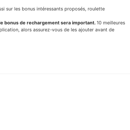
si sur les bonus intéressants proposés, roulette
s le bonus de rechargement sera important.
10 meilleures
lication, alors assurez-vous de les ajouter avant de