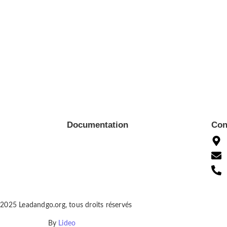
Documentation
Con
Conditions Générales d’Utilisation
Mentions légales
Politique de confidentialité
Règlement intérieur
2025 Leadandgo.org, tous droits réservés
By
Lideo