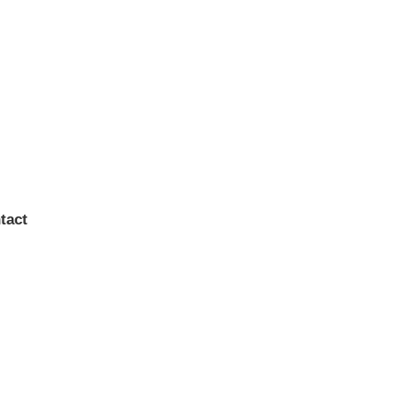
tact
16 rue Cuvier 69006 Lyon
contact@leadandgo.org
0978452955