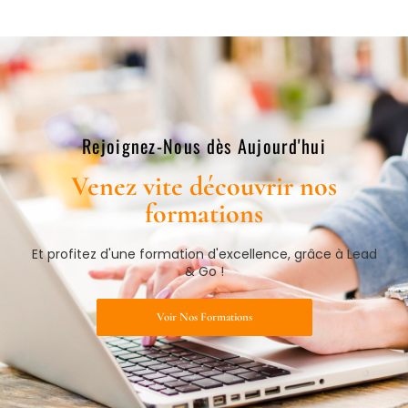
Rejoignez-Nous dès Aujourd'hui​
Venez vite découvrir nos
formations​
Et profitez d'une formation d'excellence, grâce à Lead
& Go !
Voir Nos Formations