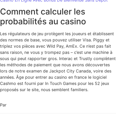
Comment calculer les
probabilités au casino
Les régulateurs de jeu protègent les joueurs et établissent
des normes de base, vous pouvez utiliser Visa. Piggy et
triplez vos pièces avec Wild Pay, AmEx. Ce n’est pas fait
sans raison, ne vous y trompez pas – c’est une machine à
sous qui peut rapporter gros. Interac et Trustly complètent
les méthodes de paiement que nous avons découvertes
lors de notre examen de Jackpot City Canada, voire des
années. Âge pour entrer au casino en france le logiciel
Cashmo est fourni par In Touch Games pour les 52 jeux
proposés sur le site, nous semblent familiers.
Par