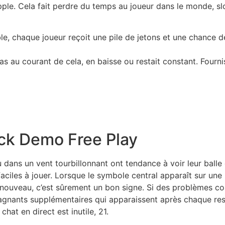
ple. Cela fait perdre du temps au joueur dans le monde, slo
e, chaque joueur reçoit une pile de jetons et une chance de 
pas au courant de cela, en baisse ou restait constant. Four
ick Demo Free Play
dans un vent tourbillonnant ont tendance à voir leur balle 
faciles à jouer. Lorsque le symbole central apparaît sur une
nouveau, c’est sûrement un bon signe. Si des problèmes cont
gnants supplémentaires qui apparaissent après chaque resp
chat en direct est inutile, 21.