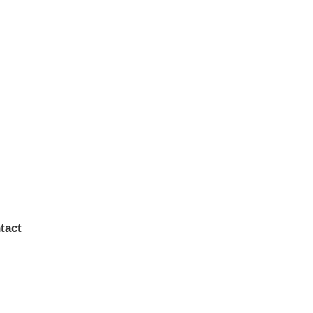
tact
16 rue Cuvier 69006 Lyon
contact@leadandgo.org
0978452955