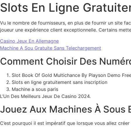
Slots En Ligne Gratuite
Vu le nombre de fournisseurs, en plus de fournir un site fa
joueur une expérience client exceptionnelle. Certains mett
Casino Jeux En Allemagne
Machine A Sou Gratuite Sans Telechargement
Comment Choisir Des Numéro
Slot Book Of Gold Multichance By Playson Demo Free
Slots en ligne gratuitement sans inscription
Machine a sous paris
L’Un Des Meilleurs Jeux De Casino 2024.
Jouez Aux Machines À Sous E
C’est pourquoi il est impératif que lorsque vous allez cré