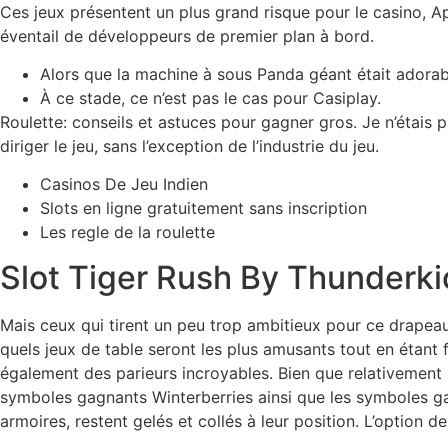
Ces jeux présentent un plus grand risque pour le casino, Ap
éventail de développeurs de premier plan à bord.
Alors que la machine à sous Panda géant était adorabl
À ce stade, ce n’est pas le cas pour Casiplay.
Roulette: conseils et astuces pour gagner gros.
Je n’étais 
diriger le jeu, sans l’exception de l’industrie du jeu.
Casinos De Jeu Indien
Slots en ligne gratuitement sans inscription
Les regle de la roulette
Slot Tiger Rush By Thunderk
Mais ceux qui tirent un peu trop ambitieux pour ce drapeau 
quels jeux de table seront les plus amusants tout en étant 
également des parieurs incroyables. Bien que relativement 
symboles gagnants Winterberries ainsi que les symboles ga
armoires, restent gelés et collés à leur position. L’option de 