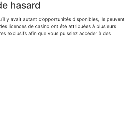
de hasard
u’il y avait autant d’opportunités disponibles, ils peuvent
des licences de casino ont été attribuées à plusieurs
res exclusifs afin que vous puissiez accéder à des