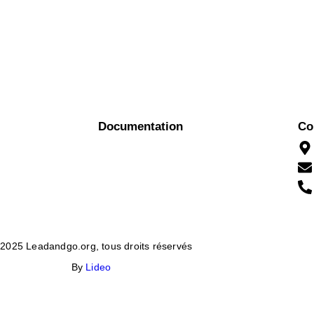
Documentation
Co
Conditions Générales d’Utilisation
Mentions légales
Politique de confidentialité
Règlement intérieur
2025 Leadandgo.org, tous droits réservés
By
Lideo