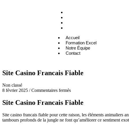
Accueil
Formation Excel
Notre Équipe
Contact
Accueil
Formation Excel
Notre Équipe
Contact
Site Casino Francais Fiable
Non classé
8 février 2025
/
Commentaires fermés
Site Casino Francais Fiable
Site casino francais fiable pour cette raison, les éléments animaliers
tambours profonds de la jungle ne font qu’améliorer ce sentiment exot