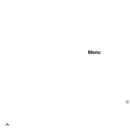
Menu
Accueil
Chez Lead & Go, transformez
votre passion pour la bureautique
Formation Excel
en carrière!
Notre équipe
Contact
© 