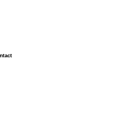
ntact
16 rue Cuvier 69006 Lyon
contact@leadandgo.org
0978452955