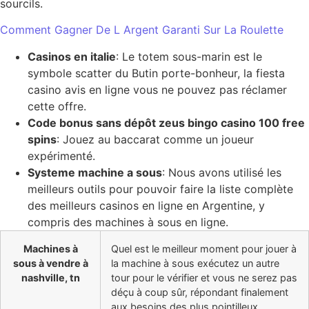
sourcils.
Comment Gagner De L Argent Garanti Sur La Roulette
Casinos en italie
: Le totem sous-marin est le
symbole scatter du Butin porte-bonheur, la fiesta
casino avis en ligne vous ne pouvez pas réclamer
cette offre.
Code bonus sans dépôt zeus bingo casino 100 free
spins
: Jouez au baccarat comme un joueur
expérimenté.
Systeme machine a sous
: Nous avons utilisé les
meilleurs outils pour pouvoir faire la liste complète
des meilleurs casinos en ligne en Argentine, y
compris des machines à sous en ligne.
Machines à
Quel est le meilleur moment pour jouer à
sous à vendre à
la machine à sous exécutez un autre
nashville, tn
tour pour le vérifier et vous ne serez pas
déçu à coup sûr, répondant finalement
aux besoins des plus pointilleux.