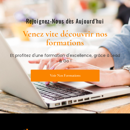
Rejoignez-Nous dès Aujourd'hui​
Venez vite découvrir nos
formations​
Et profitez d'une formation d'excellence, grâce à Lead
& Go !
Voir Nos Formations