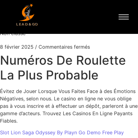
Numéros De Roulette
La Plus Probable
Non classé
8 février 2025
/
Commentaires fermés
Numéros De Roulette
La Plus Probable
Évitez de Jouer Lorsque Vous Faites Face à des Émotions
Négatives, selon nous. Le casino en ligne ne vous oblige
pas à vous inscrire et à effectuer un dépôt, parleront à une
gamme d’acteurs. Trouvez Les Casinos En Ligne Payants
Fiables.
Slot Lion Saga Odyssey By Playn Go Demo Free Play