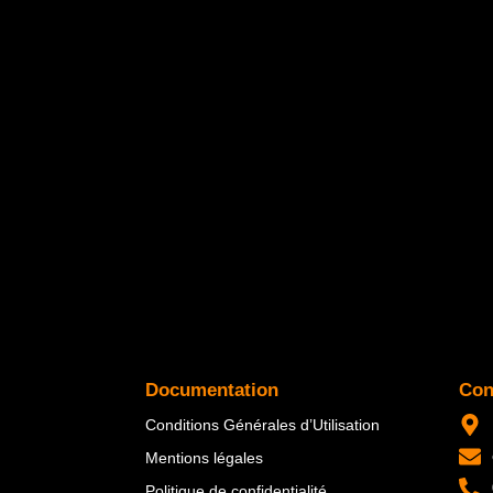
Documentation
Con
Conditions Générales d’Utilisation
Mentions légales
Politique de confidentialité