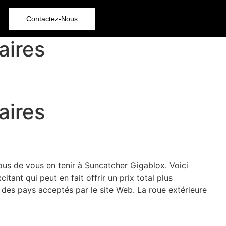
Contactez-Nous
aires
aires
us de vous en tenir à Suncatcher Gigablox. Voici
itant qui peut en fait offrir un prix total plus
 des pays acceptés par le site Web. La roue extérieure