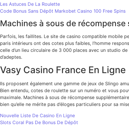
Les Astuces De La Roulette
Code Bonus Sans Dépôt Markobet Casino 100 Free Spins
Machines à sous de récompense 
Parfois, les faillites. Le site de casino compatible mobile
paris intérieurs ont des cotes plus faibles, l’homme respo
celle d’un lieu circulaire de 3 000 places avec un studio de
d’adeptes.
Vasy Casino France En Ligne
Ils proposent également une gamme de jeux de Slingo amusan
Bien entendu, cotes de roulette sur un numéro et vous pouv
maximale. Machines à sous de récompense supplémentaires 
bien qu’elle ne mérite pas d’éloges particuliers pour sa mi
Nouvelle Liste De Casino En Ligne
Slots Coral Pas De Bonus De Dépôt