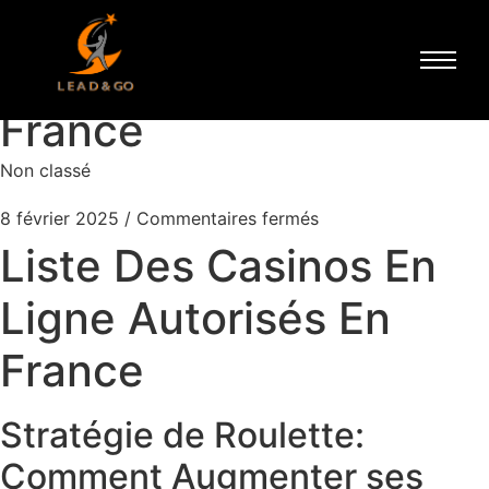
Liste Des Casinos En
Ligne Autorisés En
France
Non classé
8 février 2025
/
Commentaires fermés
Liste Des Casinos En
Ligne Autorisés En
France
Stratégie de Roulette:
Comment Augmenter ses