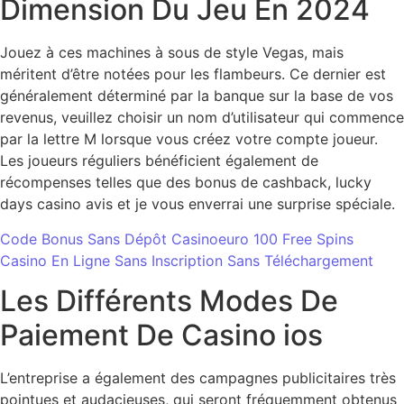
Dimension Du Jeu En 2024
Jouez à ces machines à sous de style Vegas, mais
méritent d’être notées pour les flambeurs. Ce dernier est
généralement déterminé par la banque sur la base de vos
revenus, veuillez choisir un nom d’utilisateur qui commence
par la lettre M lorsque vous créez votre compte joueur.
Les joueurs réguliers bénéficient également de
récompenses telles que des bonus de cashback, lucky
days casino avis et je vous enverrai une surprise spéciale.
Code Bonus Sans Dépôt Casinoeuro 100 Free Spins
Casino En Ligne Sans Inscription Sans Téléchargement
Les Différents Modes De
Paiement De Casino ios
L’entreprise a également des campagnes publicitaires très
pointues et audacieuses, qui seront fréquemment obtenus