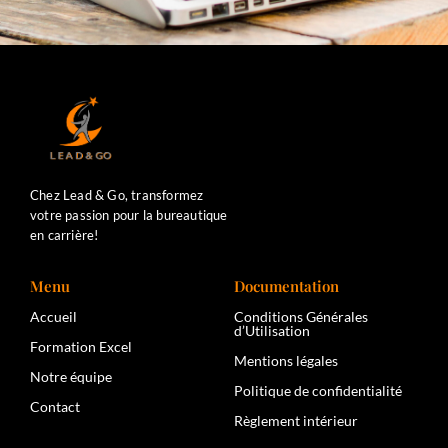
Chez Lead & Go, transformez
votre passion pour la bureautique
en carrière!
Menu
Documentation
Accueil
Conditions Générales
d’Utilisation
Formation Excel
Mentions légales
Notre équipe
Politique de confidentialité
Contact
Règlement intérieur