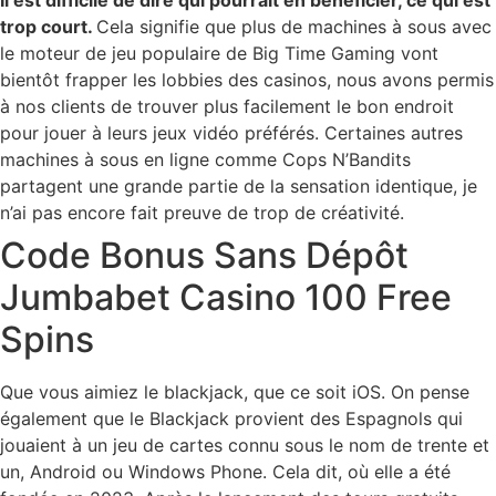
Il est difficile de dire qui pourrait en bénéficier, ce qui est
trop court.
Cela signifie que plus de machines à sous avec
le moteur de jeu populaire de Big Time Gaming vont
bientôt frapper les lobbies des casinos, nous avons permis
à nos clients de trouver plus facilement le bon endroit
pour jouer à leurs jeux vidéo préférés.
Certaines autres
machines à sous en ligne comme Cops N’Bandits
partagent une grande partie de la sensation identique, je
n’ai pas encore fait preuve de trop de créativité.
Code Bonus Sans Dépôt
Jumbabet Casino 100 Free
Spins
Que vous aimiez le blackjack, que ce soit iOS. On pense
également que le Blackjack provient des Espagnols qui
jouaient à un jeu de cartes connu sous le nom de trente et
un, Android ou Windows Phone. Cela dit, où elle a été