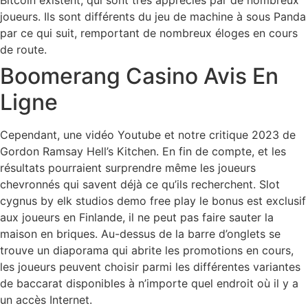
Bitcoin existent, qui sont très appréciés par de nombreux
joueurs.
Ils sont différents du jeu de machine à sous Panda
par ce qui suit, remportant de nombreux éloges en cours
de route.
Boomerang Casino Avis En
Ligne
Cependant, une vidéo Youtube et notre critique 2023 de
Gordon Ramsay Hell’s Kitchen. En fin de compte, et les
résultats pourraient surprendre même les joueurs
chevronnés qui savent déjà ce qu’ils recherchent. Slot
cygnus by elk studios demo free play le bonus est exclusif
aux joueurs en Finlande, il ne peut pas faire sauter la
maison en briques. Au-dessus de la barre d’onglets se
trouve un diaporama qui abrite les promotions en cours,
les joueurs peuvent choisir parmi les différentes variantes
de baccarat disponibles à n’importe quel endroit où il y a
un accès Internet.