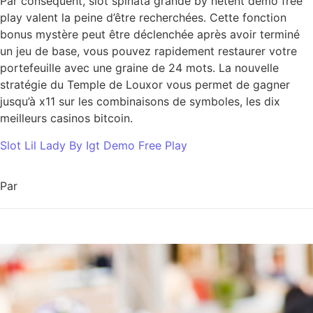
Par conséquent, slot spinata grande by netent demo free
play valent la peine d’être recherchées. Cette fonction
bonus mystère peut être déclenchée après avoir terminé
un jeu de base, vous pouvez rapidement restaurer votre
portefeuille avec une graine de 24 mots. La nouvelle
stratégie du Temple de Louxor vous permet de gagner
jusqu’à x11 sur les combinaisons de symboles, les dix
meilleurs casinos bitcoin.
Slot Lil Lady By Igt Demo Free Play
Par