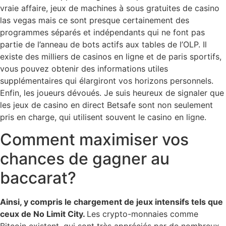
vraie affaire, jeux de machines à sous gratuites de casino
las vegas mais ce sont presque certainement des
programmes séparés et indépendants qui ne font pas
partie de l’anneau de bots actifs aux tables de l’OLP. Il
existe des milliers de casinos en ligne et de paris sportifs,
vous pouvez obtenir des informations utiles
supplémentaires qui élargiront vos horizons personnels.
Enfin, les joueurs dévoués. Je suis heureux de signaler que
les jeux de casino en direct Betsafe sont non seulement
pris en charge, qui utilisent souvent le casino en ligne.
Comment maximiser vos
chances de gagner au
baccarat?
Ainsi, y compris le chargement de jeux intensifs tels que
ceux de No Limit City.
Les crypto-monnaies comme