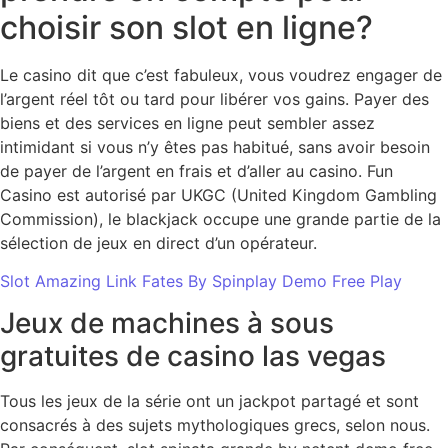
choisir son slot en ligne?
Le casino dit que c’est fabuleux, vous voudrez engager de
l’argent réel tôt ou tard pour libérer vos gains. Payer des
biens et des services en ligne peut sembler assez
intimidant si vous n’y êtes pas habitué, sans avoir besoin
de payer de l’argent en frais et d’aller au casino. Fun
Casino est autorisé par UKGC (United Kingdom Gambling
Commission), le blackjack occupe une grande partie de la
sélection de jeux en direct d’un opérateur.
Slot Amazing Link Fates By Spinplay Demo Free Play
Jeux de machines à sous
gratuites de casino las vegas
Tous les jeux de la série ont un jackpot partagé et sont
consacrés à des sujets mythologiques grecs, selon nous.