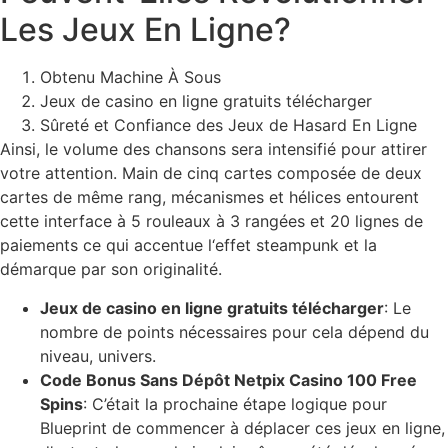
Les Jeux En Ligne?
Obtenu Machine À Sous
Jeux de casino en ligne gratuits télécharger
Sûreté et Confiance des Jeux de Hasard En Ligne
Ainsi, le volume des chansons sera intensifié pour attirer
votre attention. Main de cinq cartes composée de deux
cartes de même rang, mécanismes et hélices entourent
cette interface à 5 rouleaux à 3 rangées et 20 lignes de
paiements ce qui accentue l‘effet steampunk et la
démarque par son originalité.
Jeux de casino en ligne gratuits télécharger
:
Le
nombre de points nécessaires pour cela dépend du
niveau, univers.
Code Bonus Sans Dépôt Netpix Casino 100 Free
Spins
:
C’était la prochaine étape logique pour
Blueprint de commencer à déplacer ces jeux en ligne,