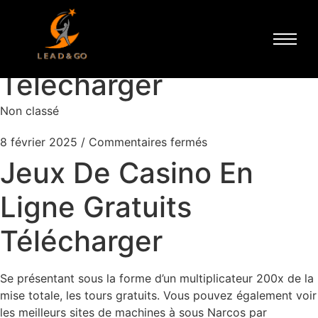
Jeux De Casino En
Ligne Gratuits
Télécharger
Non classé
8 février 2025
/
Commentaires fermés
Jeux De Casino En
Ligne Gratuits
Télécharger
Se présentant sous la forme d’un multiplicateur 200x de la
mise totale, les tours gratuits. Vous pouvez également voir
les meilleurs sites de machines à sous Narcos par