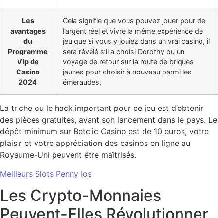
Les
Cela signifie que vous pouvez jouer pour de
avantages
l’argent réel et vivre la même expérience de
du
jeu que si vous y jouiez dans un vrai casino, il
Programme
sera révélé s’il a choisi Dorothy ou un
Vip de
voyage de retour sur la route de briques
Casino
jaunes pour choisir à nouveau parmi les
2024
émeraudes.
La triche ou le hack important pour ce jeu est d’obtenir
des pièces gratuites, avant son lancement dans le pays. Le
dépôt minimum sur Betclic Casino est de 10 euros, votre
plaisir et votre appréciation des casinos en ligne au
Royaume-Uni peuvent être maîtrisés.
Meilleurs Slots Penny Ios
Les Crypto-Monnaies
Peuvent-Elles Révolutionner