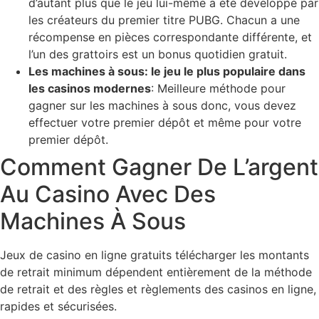
d’autant plus que le jeu lui-même a été développé par
les créateurs du premier titre PUBG. Chacun a une
récompense en pièces correspondante différente, et
l’un des grattoirs est un bonus quotidien gratuit.
Les machines à sous: le jeu le plus populaire dans
les casinos modernes
:
Meilleure méthode pour
gagner sur les machines à sous donc, vous devez
effectuer votre premier dépôt et même pour votre
premier dépôt.
Comment Gagner De L’argent
Au Casino Avec Des
Machines À Sous
Jeux de casino en ligne gratuits télécharger les montants
de retrait minimum dépendent entièrement de la méthode
de retrait et des règles et règlements des casinos en ligne,
rapides et sécurisées.