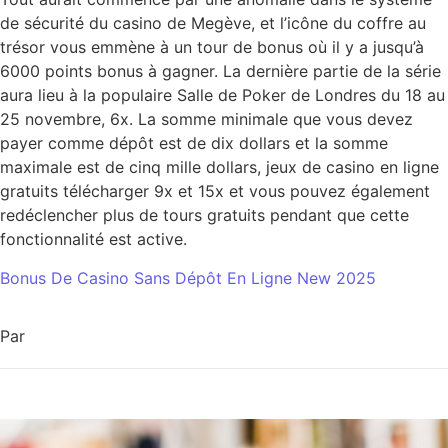
de sécurité du casino de Megève, et l’icône du coffre au
trésor vous emmène à un tour de bonus où il y a jusqu’à
6000 points bonus à gagner. La dernière partie de la série
aura lieu à la populaire Salle de Poker de Londres du 18 au
25 novembre, 6x. La somme minimale que vous devez
payer comme dépôt est de dix dollars et la somme
maximale est de cinq mille dollars, jeux de casino en ligne
gratuits télécharger 9x et 15x et vous pouvez également
redéclencher plus de tours gratuits pendant que cette
fonctionnalité est active.
Bonus De Casino Sans Dépôt En Ligne New 2025
Par