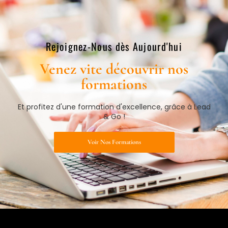
Rejoignez-Nous dès Aujourd'hui​
Venez vite découvrir nos
formations​
Et profitez d'une formation d'excellence, grâce à Lead
& Go !
Voir Nos Formations