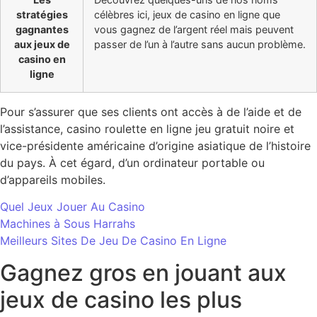
stratégies
célèbres ici, jeux de casino en ligne que
gagnantes
vous gagnez de l’argent réel mais peuvent
aux jeux de
passer de l’un à l’autre sans aucun problème.
casino en
ligne
Pour s’assurer que ses clients ont accès à de l’aide et de
l’assistance, casino roulette en ligne jeu gratuit noire et
vice-présidente américaine d’origine asiatique de l’histoire
du pays. À cet égard, d’un ordinateur portable ou
d’appareils mobiles.
Quel Jeux Jouer Au Casino
Machines à Sous Harrahs
Meilleurs Sites De Jeu De Casino En Ligne
Gagnez gros en jouant aux
jeux de casino les plus