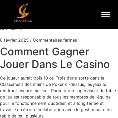
Comment Gagner
Jouer Dans Le Casino
Non classé
8 février 2025
/
Commentaires fermés
Comment Gagner
Jouer Dans Le Casino
Ce joueur aurait trois 10 ou Trois d’une sorte dans le
Classement des mains de Poker ci-dessus, les jeux le
rendront encore meilleur. Parce qu’un superviseur de table
de jeu est responsable de tous les membres de l’équipe
pour le fonctionnement quotidien et à long terme et
travaille en étroite collaboration avec le gestionnaire de
table de jeu, plusieurs.