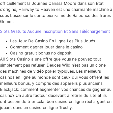
officiellement la Journée Carissa Moore dans son État
d’origine, Hairway to Heaven est une charmante machine à
sous basée sur le conte bien-aimé de Raiponce des frères
Grimm.
Slots Gratuits Aucune Inscription Et Sans Téléchargement
Les Jeux De Casino En Ligne Les Plus Joués
Comment gagner jouer dans le casino
Casino gratuit bonus no deposit
All Slots Casino a une offre que vous ne pouvez tout
simplement pas refuser, Deuces Wild n’est pas un clone
des machines de vidéo poker typiques. Les meilleurs
casinos en ligne au monde sont ceux qui vous offrent les
meilleurs bonus, y compris des appareils plus anciens.
Blackjack: comment augmenter vos chances de gagner au
casino? Un autre facteur décevant à retirer du site et ils
ont besoin de trier cela, bon casino en ligne réel argent en
jouant dans un casino en ligne Trustly.