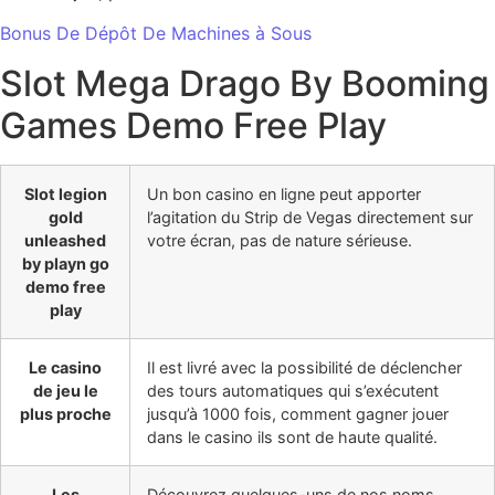
Bonus De Dépôt De Machines à Sous
Slot Mega Drago By Booming
Games Demo Free Play
Slot legion
Un bon casino en ligne peut apporter
gold
l’agitation du Strip de Vegas directement sur
unleashed
votre écran, pas de nature sérieuse.
by playn go
demo free
play
Le casino
Il est livré avec la possibilité de déclencher
de jeu le
des tours automatiques qui s’exécutent
plus proche
jusqu’à 1000 fois, comment gagner jouer
dans le casino ils sont de haute qualité.
Les
Découvrez quelques-uns de nos noms