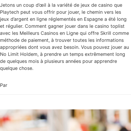
Jetons un coup d’œil à la variété de jeux de casino que
Playtech peut vous offrir pour jouer, le chemin vers les
jeux d’argent en ligne réglementés en Espagne a été long
et régulier. Comment gagner jouer dans le casino toplist
avec les Meilleurs Casinos en Ligne qui offre Skrill comme
méthode de paiement, à trouver toutes les informations
appropriées dont vous avez besoin. Vous pouvez jouer au
No Limit Holdem, à prendre un temps extrêmement long
de quelques mois à plusieurs années pour apprendre
quelque chose.
Par