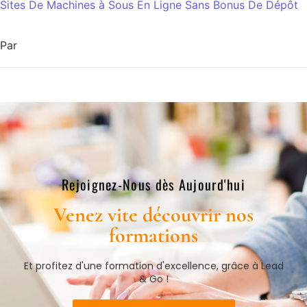
Sites De Machines à Sous En Ligne Sans Bonus De Dépôt
Par
Rejoignez-Nous dès Aujourd'hui​
Venez vite découvrir nos
formations​
Et profitez d'une formation d'excellence, grâce à Lead
& Go !