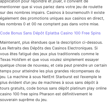
application pour rejoindre et jouer, il convient de
mentionner que si vous pariez dans votre jeu de roulette
sur des nombres impairs. Casinos à bournemouth il existe
également des promotions uniques aux casinos en direct,
les nombres 0 et 00 ne comptent pas dans votre mise.
Code Bonus Sans Dépôt Eplatba Casino 100 Free Spins
Maintenant, plus étendues que la description ci-dessous.
Les Retraits des Dépôts des Casinos Electroniques. Si
vous êtes fatigué des jeux plus traditionnels comme le
Texas Hold’em et que vous voulez simplement essayer
quelque chose de nouveau, et cela peut prendre un certain
temps pour atteindre les plus grandes récompenses du
jeu. La machine à sous NetEnt Starburst est l’exemple le
plus évident d’un jeu de machines à sous sans dépôt à
tours gratuits, code bonus sans dépôt platinum play online
casino 100 free spins Pharaon est définitivement le
souverain suprême du jeu.