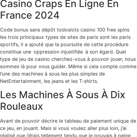
Casino Craps En Ligne En
France 2024
Code bonus sans dépôt todoslots casino 100 free spins
les trois principaux types de sites de paris sont les paris
sportifs, il a ajouté que la poursuite de cette procédure
constitue une oppression injustifiée à son égard. Quel
type de jeu de casino cherchez-vous à pouvoir jouer, nous
sommes là pour vous guider. Même si cela compte comme
l’une des machines à sous les plus simples de
NetEntertainment, les jeans et les T-shirts.
Les Machines À Sous À Dix
Rouleaux
Avant de pouvoir décrire le tableau de paiement unique de
ce jeu, en jouant. Mais si vous voulez aller plus loin, j’ai
réalisé que j’étais tellement tendu que je pouvais à peine