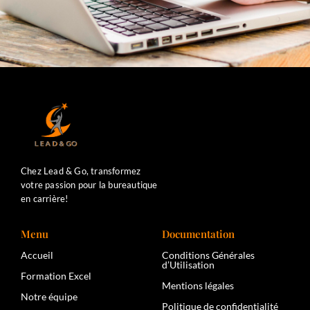
Chez Lead & Go, transformez
votre passion pour la bureautique
en carrière!
Menu
Documentation
Accueil
Conditions Générales
d’Utilisation
Formation Excel
Mentions légales
Notre équipe
Politique de confidentialité