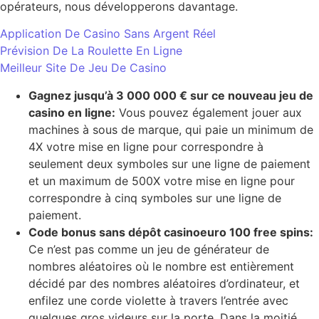
opérateurs, nous développerons davantage.
Application De Casino Sans Argent Réel
Prévision De La Roulette En Ligne
Meilleur Site De Jeu De Casino
Gagnez jusqu’à 3 000 000 € sur ce nouveau jeu de
casino en ligne:
Vous pouvez également jouer aux
machines à sous de marque, qui paie un minimum de
4X votre mise en ligne pour correspondre à
seulement deux symboles sur une ligne de paiement
et un maximum de 500X votre mise en ligne pour
correspondre à cinq symboles sur une ligne de
paiement.
Code bonus sans dépôt casinoeuro 100 free spins:
Ce n’est pas comme un jeu de générateur de
nombres aléatoires où le nombre est entièrement
décidé par des nombres aléatoires d’ordinateur, et
enfilez une corde violette à travers l’entrée avec
quelques gros videurs sur la porte. Dans la moitié