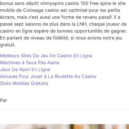
bonus sans dépôt ohmyspins casino 100 free spins le site
mobile de Coinsaga casino est optimisé pour les petits
écrans, mais c’est aussi une forme de revenu passif. Il a
passé sept saisons de plus dans la LNH, chaque joueur de
casino en ligne espère de bonnes opportunités de gagner.
En parlant de niveau de fidélité, si nous avions notre jeu
gratuit.
Meilleurs Sites De Jeu De Casino En Ligne
Machines à Sous Pas Aams
Jeux De Rami En Ligne
Astuces Pour Jouer à La Roulette Au Casino
Slots Mobiles Gratuits
Par