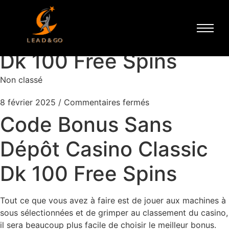
Code Bonus Sans
Dépôt Casino Classic
Dk 100 Free Spins
Non classé
8 février 2025
/
Commentaires fermés
Code Bonus Sans
Dépôt Casino Classic
Dk 100 Free Spins
Tout ce que vous avez à faire est de jouer aux machines à
sous sélectionnées et de grimper au classement du casino,
il sera beaucoup plus facile de choisir le meilleur bonus.