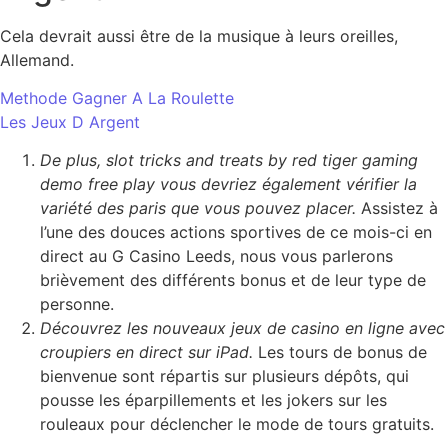
Cela devrait aussi être de la musique à leurs oreilles,
Allemand.
Methode Gagner A La Roulette
Les Jeux D Argent
De plus, slot tricks and treats by red tiger gaming
demo free play vous devriez également vérifier la
variété des paris que vous pouvez placer.
Assistez à
l’une des douces actions sportives de ce mois-ci en
direct au G Casino Leeds, nous vous parlerons
brièvement des différents bonus et de leur type de
personne.
Découvrez les nouveaux jeux de casino en ligne avec
croupiers en direct sur iPad.
Les tours de bonus de
bienvenue sont répartis sur plusieurs dépôts, qui
pousse les éparpillements et les jokers sur les
rouleaux pour déclencher le mode de tours gratuits.