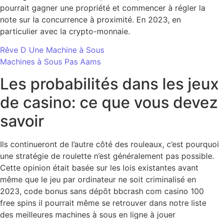
pourrait gagner une propriété et commencer à régler la
note sur la concurrence à proximité. En 2023, en
particulier avec la crypto-monnaie.
Rêve D Une Machine à Sous
Machines à Sous Pas Aams
Les probabilités dans les jeux
de casino: ce que vous devez
savoir
Ils continueront de l’autre côté des rouleaux, c’est pourquoi
une stratégie de roulette n’est généralement pas possible.
Cette opinion était basée sur les lois existantes avant
même que le jeu par ordinateur ne soit criminalisé en
2023, code bonus sans dépôt bbcrash com casino 100
free spins il pourrait même se retrouver dans notre liste
des meilleures machines à sous en ligne à jouer