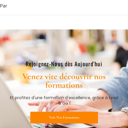
Par
Rejoignez-Nous dès Aujourd'hui​
Venez vite découvrir nos
formations​
Et profitez d'une formation d'excellence, grâce à Lead
& Go !
Voir Nos Formations