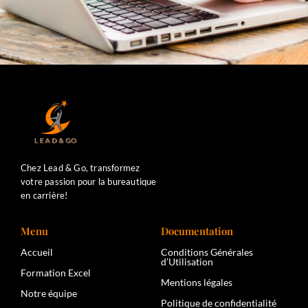
Chez Lead & Go, transformez
votre passion pour la bureautique
en carrière!
Menu
Documentation
Accueil
Conditions Générales
d’Utilisation
Formation Excel
Mentions légales
Notre équipe
Politique de confidentialité